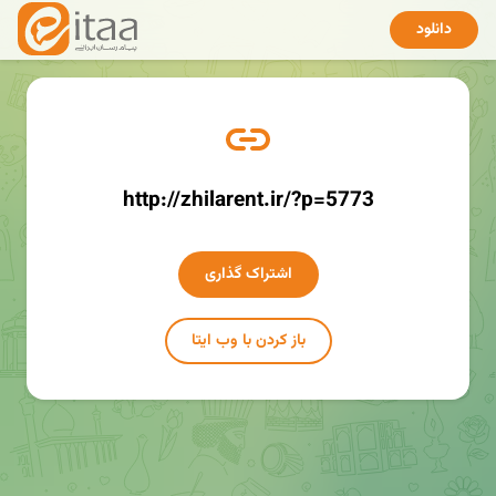
دانلود
http://zhilarent.ir/?p=5773
اشتراک گذاری
باز کردن با وب ایتا