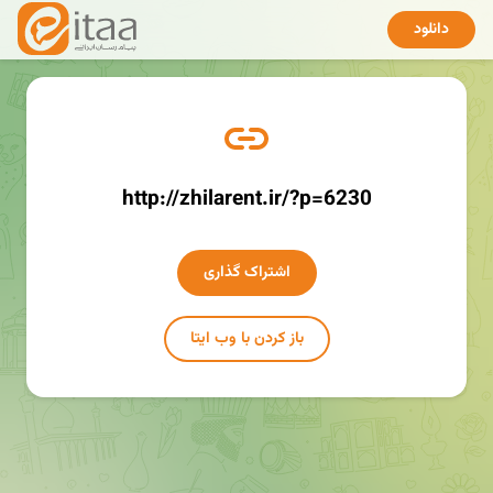
دانلود
http://zhilarent.ir/?p=6230
اشتراک گذاری
باز کردن با وب ایتا