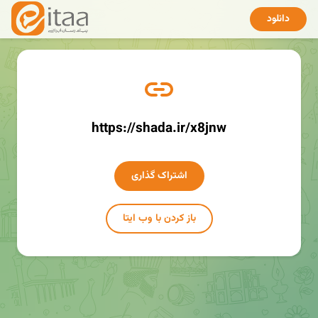
دانلود
https://shada.ir/x8jnw
اشتراک گذاری
باز کردن با وب ایتا