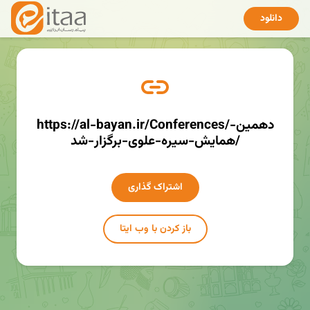
دانلود
https://al-bayan.ir/Conferences/دهمین-
همایش-سیره-علوی-برگزار-شد/
اشتراک گذاری
باز کردن با وب ایتا