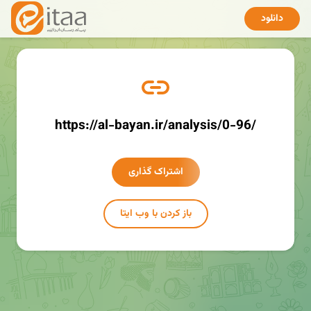
دانلود
https://al-bayan.ir/analysis/0-96/
اشتراک گذاری
باز کردن با وب ایتا