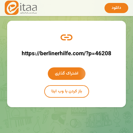
دانلود
https://berlinerhilfe.com/?p=46208
اشتراک گذاری
باز کردن با وب ایتا