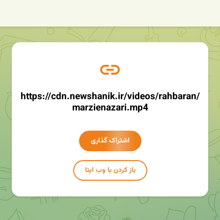
https://cdn.newshanik.ir/videos/rahbaran/
marzienazari.mp4
اشتراک گذاری
باز کردن با وب ایتا