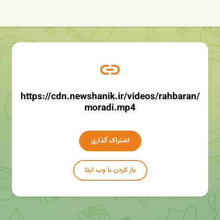
https://cdn.newshanik.ir/videos/rahbaran/
moradi.mp4
اشتراک گذاری
باز کردن با وب ایتا