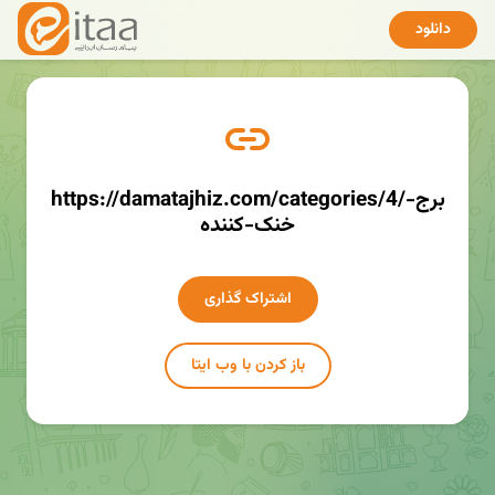
دانلود
https://damatajhiz.com/categories/4/برج-
خنک-کننده
اشتراک گذاری
باز کردن با وب ایتا