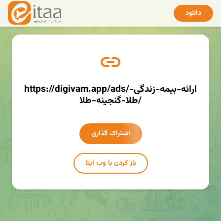
دانلود
https://digivam.app/ads/ارائه-بیمه-زندگی-
طلا-گنجینه-طلا/
اشتراک گذاری
باز کردن با وب ایتا