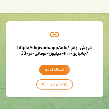
https://digivam.app/ads/فروش-وام-
جانبازی-۴۰۰-میلیون-تومانی-در-33/
اشتراک گذاری
باز کردن با وب ایتا