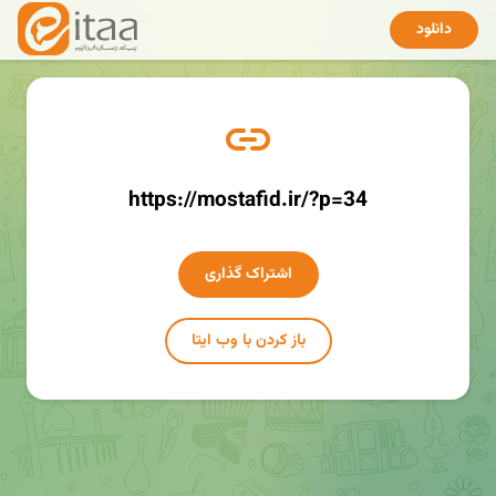
دانلود
https://mostafid.ir/?p=34
اشتراک گذاری
باز کردن با وب ایتا