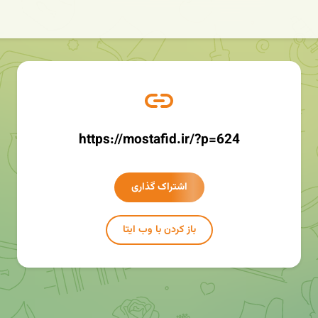
https://mostafid.ir/?p=624
اشتراک گذاری
باز کردن با وب ایتا