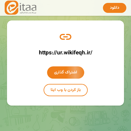
دانلود
https://ur.wikifeqh.ir/
اشتراک گذاری
باز کردن با وب ایتا