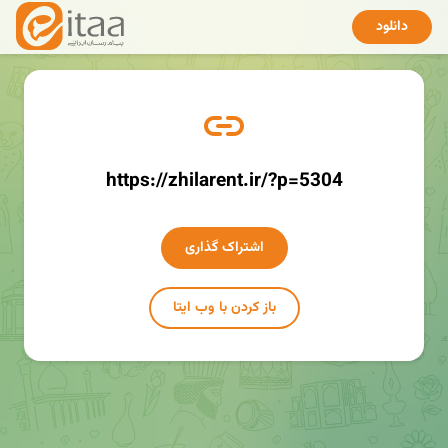
دانلود
https://zhilarent.ir/?p=5304
اشتراک گذاری
باز کردن با وب ایتا