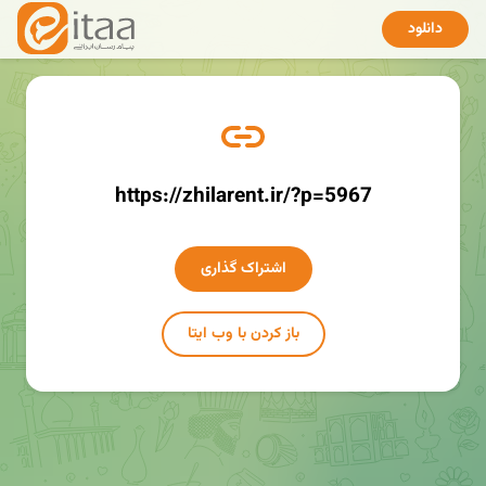
دانلود
https://zhilarent.ir/?p=5967
اشتراک گذاری
باز کردن با وب ایتا