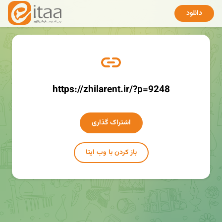
دانلود
https://zhilarent.ir/?p=9248
اشتراک گذاری
باز کردن با وب ایتا