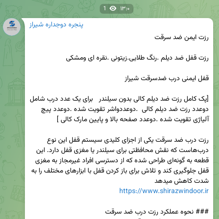
1
۱۳:۰
پنجره دوجداره شیراز
[پک کامل رزت ضد دیلم کالی بدون سیلندر   برای یک عدد درب شامل 
دوعدد رزت ضد دیلم کالی  .دوعددواشر تقویت شده .دوعدد پیچ 
رزت درب ضد سرقت یکی از اجزای کلیدی سیستم قفل این نوع 
درب‌هاست که نقش محافظتی برای سیلندر یا مغزی قفل دارد. این 
قطعه به گونه‌ای طراحی شده که از دسترسی افراد غیرمجاز به مغزی 
قفل جلوگیری کند و تلاش برای باز کردن قفل با ابزارهای مختلف را به 
شدت کاهش میدهد 

https://www.shirazwindoor.ir