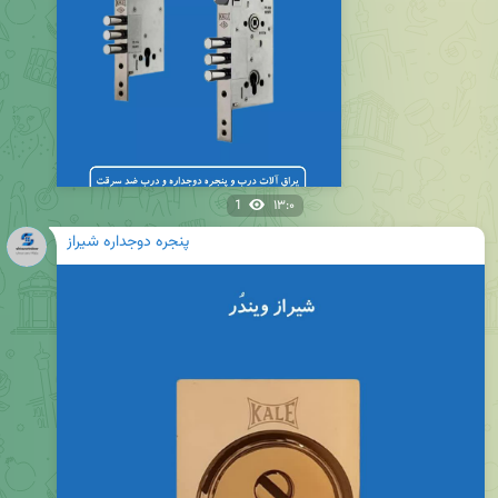
1
۱۳:۰
پنجره دوجداره شیراز