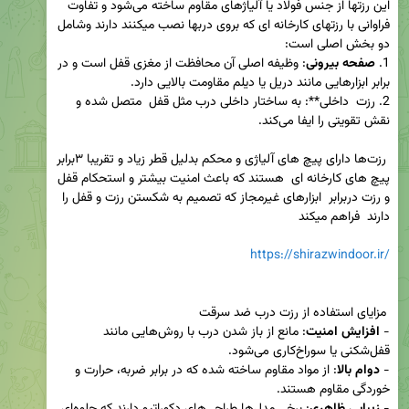
این رزتها از جنس فولاد یا آلیاژهای مقاوم ساخته می‌شود و تفاوت 
فراوانی با رزتهای کارخانه ای که بروی دربها نصب میکنند دارند وشامل 
1. 
صفحه بیرونی
: وظیفه اصلی آن محافظت از مغزی قفل است و در 
2. رزت  داخلی**: به ساختار داخلی درب مثل قفل  متصل شده و 
 رزت‌ها دارای پیچ های آلیاژی و محکم بدلیل قطر زیاد و تقریبا ۳برابر 
پیچ های کارخانه ای  هستند که باعث امنیت بیشتر و استحکام قفل 
و رزت دربرابر  ابزارهای غیرمجاز که تصمیم به شکستن رزت و قفل را 
https://shirazwindoor.ir/
- 
افزایش امنیت
: مانع از باز شدن درب با روش‌هایی مانند 
- 
دوام بالا
: از مواد مقاوم ساخته شده که در برابر ضربه، حرارت و 
- 
زیبایی ظاهری
: برخی مدل‌ها طراحی‌های دکوراتیو دارند که جلوه‌ای 