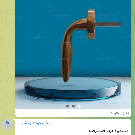
1
۱۵:۴۹
پنجره دوجداره شیراز
دستگیره درب ضدسرقت