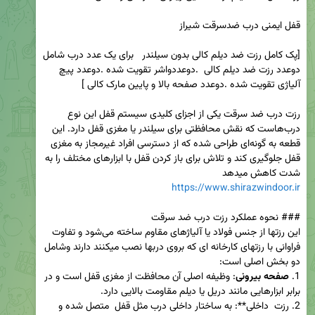
[پک کامل رزت ضد دیلم کالی بدون سیلندر   برای یک عدد درب شامل 
دوعدد رزت ضد دیلم کالی  .دوعددواشر تقویت شده .دوعدد پیچ 
رزت درب ضد سرقت یکی از اجزای کلیدی سیستم قفل این نوع 
درب‌هاست که نقش محافظتی برای سیلندر یا مغزی قفل دارد. این 
قطعه به گونه‌ای طراحی شده که از دسترسی افراد غیرمجاز به مغزی 
قفل جلوگیری کند و تلاش برای باز کردن قفل با ابزارهای مختلف را به 
شدت کاهش میدهد 

https://www.shirazwindoor.ir
این رزتها از جنس فولاد یا آلیاژهای مقاوم ساخته می‌شود و تفاوت 
فراوانی با رزتهای کارخانه ای که بروی دربها نصب میکنند دارند وشامل 
1. 
صفحه بیرونی
: وظیفه اصلی آن محافظت از مغزی قفل است و در 
2. رزت  داخلی**: به ساختار داخلی درب مثل قفل  متصل شده و 