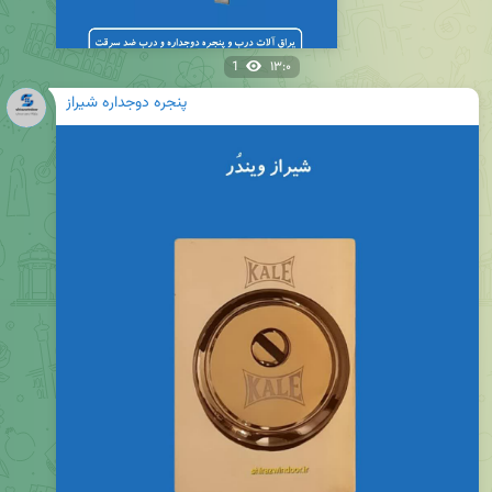
1
۱۳:۰
پنجره دوجداره شیراز