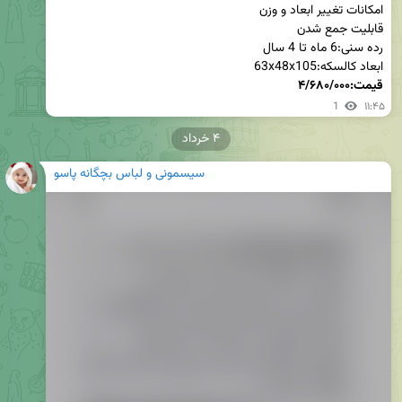
ابعاد کالسکه:63x48x105

قیمت:۴/۶۸۰/۰۰۰
1
۱۱:۴۵
۴ خرداد
سیسمونی و لباس بچگانه پاسو