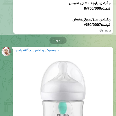
قیمت:7
/950/000
1
۱۵:۱۵
۱۱ خرداد
سیسمونی و لباس بچگانه پاسو