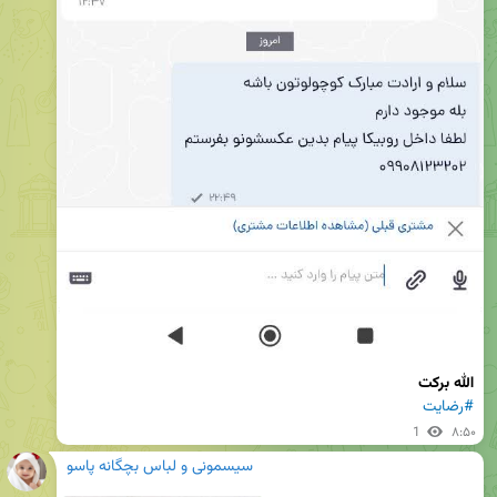
الله برکت
#رضایت
1
۸:۵۰
سیسمونی و لباس بچگانه پاسو