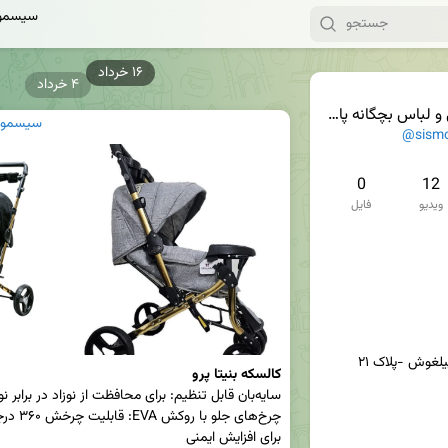
سیسمون
۴ خرداد
لباس بچگانه پاسو
سیسمونی
@sism
0
12
ویدیو
فایل
کالسکه بنیتا پرو