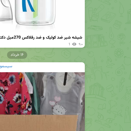
شیشه شیر ضد کولیک و ضد رفلاکس 270میل دکتر براون شارژ شد
1
۹:۰
۱۶ خرداد
سیسمونی