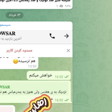
شیشه شیر ضد کولیک و ضد رفلاکس 125میل اونت شارژ شد
1
۹:۴۸
۱۳ خرداد
سیسمونی