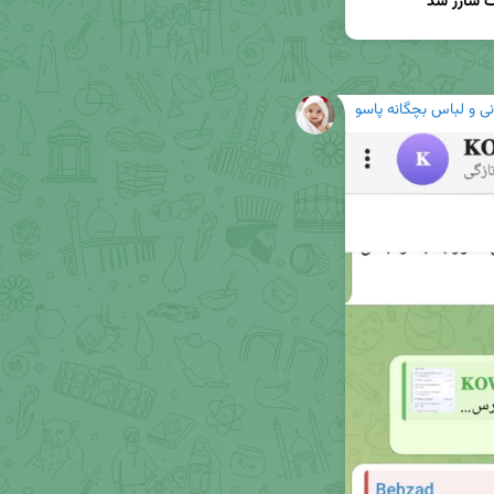
 و لباس بچگانه پاسو