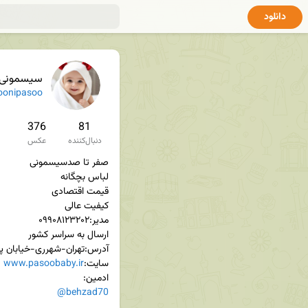
دانلود
سیسمونی و 
oonipasoo
376
81
دنبال‌کننده
عکس
سایت:
www.pasoobaby.ir
ادمین:

@behzad70