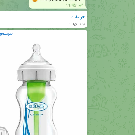
#رضایت
1
۸:۱۸
سیسمونی