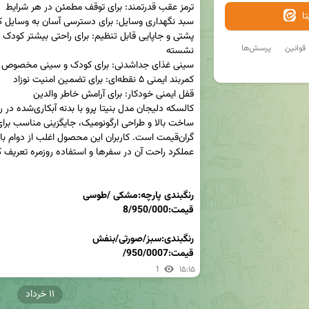
ا
قوانین
پرسش‌ها
قیمت:7
/950/000
1
۱۵:۱۵
۱۱ خرداد