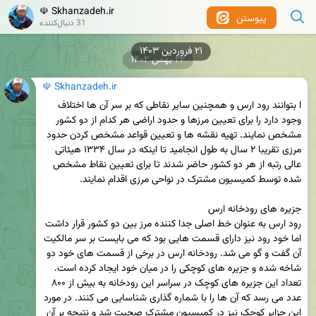
☫ Skhanzadeh.ir
پیوستن
31 دنبال‌کننده
۲۲ بهمن ۱۴۰۲
☫ Skhanzadeh.ir
ا بتوانند رود ارس و همچنین سایر نقاطی که بر سر آن ها اختلاف 
وجود دارد را برای تعیین مرزها و حدود اراضی هر کدام از دو کشور 
مشخص نمایند. تهیه نقشه ها و تعیین قواعد مشخص کردن حدود 
مرزی تقریبا ۲ سال به طول انجامید تا اینکه در سال ۱۳۳۴ هیئاتی 
عالی رتبه از هر دو کشور حاضر شدند تا برای تعیین نقاط مشخص 
رود ارس به عنوان خط اصلی جدا کننده مرز بین دو کشور قرار داشت 
اما خود رود نیز دارای قسمت هایی بود که می بایست بر سر مالکیت 
آن گفت و گو می شد. رودخانه ارس در برخی از قسمت های خود دو 
شاخه شده و جزیره های کوچکی را در میان خود ایجاد کرده است. 
تعداد این جزیره های کوچک در سراسر این رودخانه به بیش از ۸۰۰ 
عدد می رسد که آن ها را با شماره گذاری شناسایی می کنند. در مورد 
این جزایر کوچک نیز در کمیسیون مشترک صحبت شد و نتیجه بر آن 