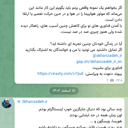
اگر بخواهم یک نمونه واقعی بزنم باید بگویم این کار مانند این 
می‌ماند که موتور هواپیما را در هوا و در حین حرکت تعمیر یا ارتقا 
با آمدن فناوری های نو برای کاهش چنین آسیب های، راهکار دیده 
اگر تمایل داشتید می تونید با من و خوانندگان به اشتراک بگذارید

@skhanzadeh_ir
gap.im/skhanzadeh_ir_en
پیوند دعوت به ویراستی: 
https://virasty.com/r/QuE
1
۲۲:۸
۱۸ اسفند ۱۴۰۲
☫ Skhanzadeh.ir