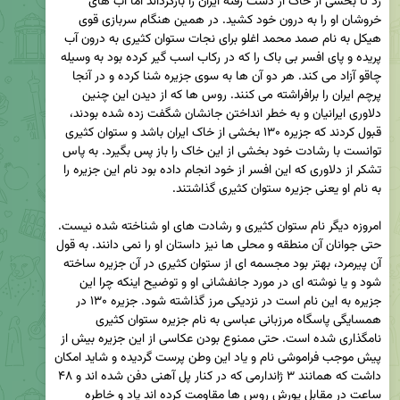
زد تا بخشی از خاک از دست رفته ایران را بازگرداند اما آب های 
خروشان او را به درون خود کشید. در همین هنگام سربازی قوی 
هیکل به نام صمد محمد اغلو برای نجات ستوان کثیری به درون آب 
پریده و پای افسر بی باک را که در رکاب اسب گیر کرده بود به وسیله 
چاقو آزاد می کند. هر دو آن ها به سوی جزیره شنا کرده و در آنجا 
پرچم ایران را برافراشته می کنند. روس ها که از دیدن این چنین 
دلاوری ایرانیان و به خطر انداختن جانشان شگفت زده شده بودند، 
قبول کردند که جزیره ۱۳۰ بخشی از خاک ایران باشد و ستوان کثیری 
توانست با رشادت خود بخشی از این خاک را باز پس بگیرد. به پاس 
تشکر از دلاوری که این افسر از خود انجام داده بود نام این جزیره را 
امروزه دیگر نام ستوان کثیری و رشادت های او شناخته شده نیست. 
حتی جوانان آن منطقه و محلی ها نیز داستان او را نمی دانند. به قول 
آن پیرمرد، بهتر بود مجسمه ای از ستوان کثیری در آن جزیره ساخته 
شود و یا نوشته ای در مورد جانفشانی او و توضیح اینکه چرا این 
جزیره به این نام است در نزدیکی مرز گذاشته شود. جزیره ۱۳۰ در 
همسایگی پاسگاه مرزبانی عباسی به نام جزیره ستوان کثیری 
نامگذاری شده است. حتی ممنوع بودن عکاسی از این جزیره بیش از 
پیش موجب فراموشی نام و یاد این وطن پرست گردیده و شاید امکان 
داشت که همانند ۳ ژاندارمی که در کنار پل آهنی دفن شده اند و ۴۸ 
ساعت در مقابل یورش روس ها مقاومت کرده اند یاد و خاطره 