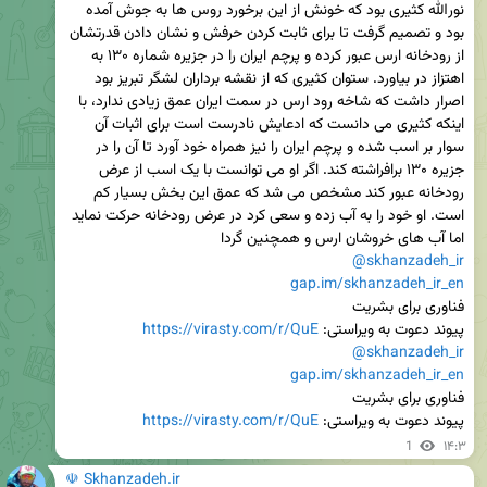
نورالله کثیری بود که خونش از این برخورد روس ها به جوش آمده 
بود و تصمیم گرفت تا برای ثابت کردن حرفش و نشان دادن قدرتشان 
از رودخانه ارس عبور کرده و پرچم ایران را در جزیره شماره ۱۳۰ به 
اهتزاز در بیاورد. ستوان کثیری که از نقشه برداران لشگر تبریز بود 
اصرار داشت که شاخه رود ارس در سمت ایران عمق زیادی ندارد، با 
اینکه کثیری می دانست که ادعایش نادرست است برای اثبات آن 
سوار بر اسب شده و پرچم ایران را نیز همراه خود آورد تا آن را در 
جزیره ۱۳۰ برافراشته کند. اگر او می توانست با یک اسب از عرض 
رودخانه عبور کند مشخص می شد که عمق این بخش بسیار کم 
است. او خود را به آب زده و سعی کرد در عرض رودخانه حرکت نماید 
اما آب های خروشان ارس و همچنین گردا

@skhanzadeh_ir
gap.im/skhanzadeh_ir_en
پیوند دعوت به ویراستی: 
https://virasty.com/r/QuE
@skhanzadeh_ir
gap.im/skhanzadeh_ir_en
پیوند دعوت به ویراستی: 
https://virasty.com/r/QuE
1
۱۴:۳
☫ Skhanzadeh.ir