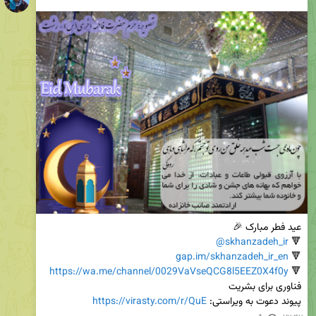
@skhanzadeh_ir
🔻 
gap.im/skhanzadeh_ir_en
🔻 
https://wa.me/channel/0029VaVseQCG8l5EEZ0X4f0y
🔻 
پیوند دعوت به ویراستی: 
https://virasty.com/r/QuE