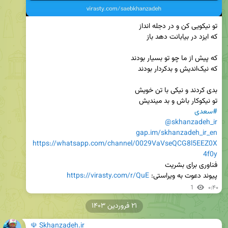
تو نیکوکار باش و بد میندیش

#سعدی
@skhanzadeh_ir
gap.im/skhanzadeh_ir_en
https://whatsapp.com/channel/0029VaVseQCG8l5EEZ0X
4f0y
پیوند دعوت به ویراستی: 
https://virasty.com/r/QuE
1
۰:۴۰
۲۱ فروردین ۱۴۰۳
☫ Skhanzadeh.ir