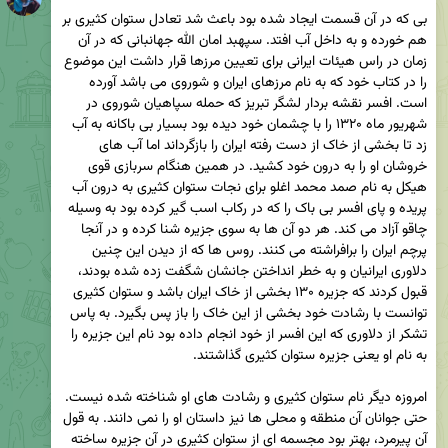
بی که در آن قسمت ایجاد شده بود باعث شد تعادل ستوان کثیری بر 
هم خورده و به داخل آب افتد. سپهبد امان الله جهانبانی که در آن 
زمان در راس هیئات ایرانی برای تعیین مرزها قرار داشت این موضوع 
را در کتاب خود که به نام مرزهای ایران و شوروی می باشد آورده 
است. افسر نقشه بردار لشگر تبریز که حمله سپاهیان شوروی در 
شهریور ماه ۱۳۲۰ را با چشمان خود دیده بود بسیار بی باکانه به آب 
زد تا بخشی از خاک از دست رفته ایران را بازگرداند اما آب های 
خروشان او را به درون خود کشید. در همین هنگام سربازی قوی 
هیکل به نام صمد محمد اغلو برای نجات ستوان کثیری به درون آب 
پریده و پای افسر بی باک را که در رکاب اسب گیر کرده بود به وسیله 
چاقو آزاد می کند. هر دو آن ها به سوی جزیره شنا کرده و در آنجا 
پرچم ایران را برافراشته می کنند. روس ها که از دیدن این چنین 
دلاوری ایرانیان و به خطر انداختن جانشان شگفت زده شده بودند، 
قبول کردند که جزیره ۱۳۰ بخشی از خاک ایران باشد و ستوان کثیری 
توانست با رشادت خود بخشی از این خاک را باز پس بگیرد. به پاس 
تشکر از دلاوری که این افسر از خود انجام داده بود نام این جزیره را 
امروزه دیگر نام ستوان کثیری و رشادت های او شناخته شده نیست. 
حتی جوانان آن منطقه و محلی ها نیز داستان او را نمی دانند. به قول 
آن پیرمرد، بهتر بود مجسمه ای از ستوان کثیری در آن جزیره ساخته 