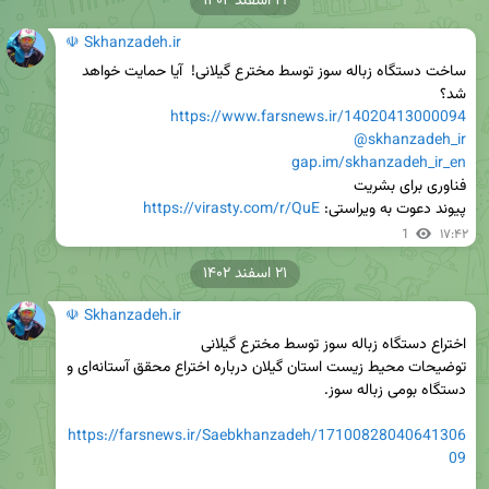
۱۹ اسفند ۱۴۰۲
☫ Skhanzadeh.ir
ساخت دستگاه زباله سوز توسط مخترع گیلانی!  آیا حمایت خواهد 
شد؟ 

https://www.farsnews.ir/14020413000094
@skhanzadeh_ir
gap.im/skhanzadeh_ir_en
پیوند دعوت به ویراستی: 
https://virasty.com/r/QuE
1
۱۷:۴۲
۲۱ اسفند ۱۴۰۲
☫ Skhanzadeh.ir
توضیحات محیط زیست استان گیلان درباره اختراع محقق آستانه‌ای و 
https://farsnews.ir/Saebkhanzadeh/17100828040641306
09