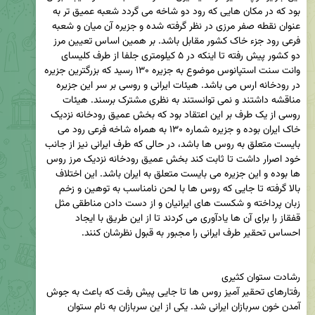
بود که در مکان هایی که رود دو شاخه می گردد شعبه عمیق تر به 
عنوان نقطه صفر مرزی در نظر گرفته شده و جزیره آن میان و شعبه 
فرعی رود جزء خاک کشور مقابل باشد. بر همین اساس تعیین مرز 
دو کشور پیش رفته تا اینکه در ۵ کیلومتری جلفا از طرف کلیسای 
وانت سنت استپانوس موضوع به جزیره ۱۳۰ رسید که بزرگترین جزیره 
در رودخانه ارس می باشد. هیئات ایرانی و روسی بر سر این جزیره 
مناقشه داشتند و نمی توانستند به نظری مشترک برسند. هیئات 
روسی از یک طرف بر این اعتقاد بود که بخش عمیق رودخانه نزدیک 
خاک ایران بوده و جزیره شماره ۱۳۰ به همراه شاخه فرعی رود می 
بایست متعلق به روس ها باشد، در حالی که طرف ایرانی نیز از جانب 
خود اصرار داشت تا ثابت کند بخش عمیق رودخانه نزدیک مرز روس 
ها بوده و این جزیره می بایست متعلق به ایران باشد. این اختلاف 
بالا گرفته تا جایی که روس ها با لحن نامناسب به توهین و زخم 
زبان پرداخته و شکست های ایرانیان و از دست دادن مناطقی مثل 
قفقاز را برای آن ها یادآوری می کردند تا از این طریق با ایجاد 
رفتارهای تحقیر آمیز روس ها تا جایی پیش رفت که باعث به جوش 
آمدن خون سربازان ایرانی شد. یکی از این سربازان به نام ستوان 