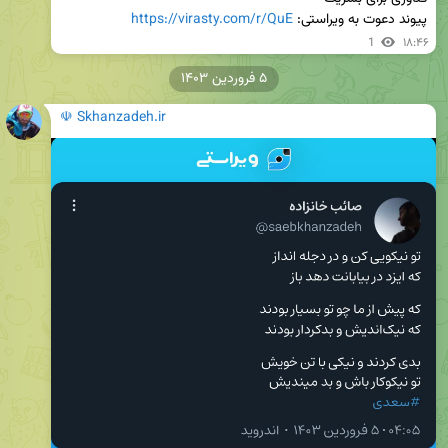
پیوند دعوت به ویراستی: 
https://virasty.com/r/QuE
1
۱۸:۴۶
۵ فروردین ۱۴۰۳
☫ Skhanzadeh.ir