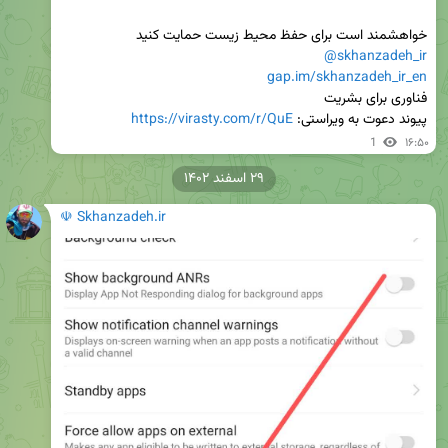
خواهشمند است برای حفظ محیط زیست حمایت کنید

@skhanzadeh_ir
gap.im/skhanzadeh_ir_en
پیوند دعوت به ویراستی: 
https://virasty.com/r/QuE
1
۱۶:۵۰
۲۹ اسفند ۱۴۰۲
☫ Skhanzadeh.ir