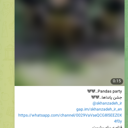
0:15
جشن پانداها..🐼🐼

@skhanzadeh_ir
gap.im/skhanzadeh_ir_en
https://whatsapp.com/channel/0029VaVseQCG8l5EEZ0X
4f0y