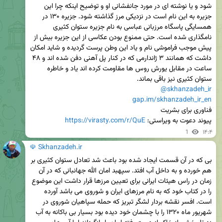
شود و یا نوشته ای در مورد جانفشانی او و توضیح اینکه چرا این 
جزیره به این نام است در نزدیکی مرز گذاشته شود. جزیره ۱۳۰ در 
همسایگی پاسگاه مرزبانی عباسی به نام جزیره ستوان کثیری 
نامگذاری شده است. حتی ممنوع بودن عکاسی از این جزیره بیش از 
پیش موجب فراموشی نام و یاد این وطن پرست گردیده و شاید امکان 
داشت که همانند ۳ ژاندارمی که در کنار پل آهنی دفن شده اند و ۴۸ 
ساعت در مقابل یورش روس ها مقاومت کرده اند یاد و خاطره 
ستوان کثیری نیز باقی بماند.

@skhanzadeh_ir
gap.im/skhanzadeh_ir_en
پیوند دعوت به ویراستی: 
https://virasty.com/r/QuE
1
۱۴:۴
☫ Skhanzadeh.ir
بی که در آن قسمت ایجاد شده بود باعث شد تعادل ستوان کثیری بر 
هم خورده و به داخل آب افتد. سپهبد امان الله جهانبانی که در آن 
زمان در راس هیئات ایرانی برای تعیین مرزها قرار داشت این موضوع 
را در کتاب خود که به نام مرزهای ایران و شوروی می باشد آورده 
است. افسر نقشه بردار لشگر تبریز که حمله سپاهیان شوروی در 
شهریور ماه ۱۳۲۰ را با چشمان خود دیده بود بسیار بی باکانه به آب 