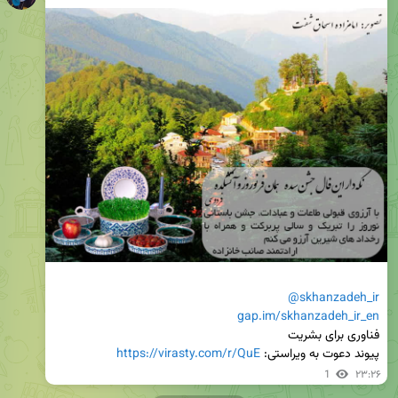
@skhanzadeh_ir
gap.im/skhanzadeh_ir_en
پیوند دعوت به ویراستی: 
https://virasty.com/r/QuE
1
۲۳:۲۶