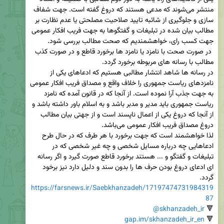
منتشر می‌شوند که مدعی هستند که دروغ گفته است. جهت شفاف 
سازی و جلوگیری از شائبه تایید صلاحیت مصلحتی یا عدم نظارت بر 
مطالب بیان شده در تبلیغات و گفتگو‌ها به جهت فریب افکار عمومی 
 در صورت صحت با نامزد یا نامزد ها برخورد قاطع و در صورت کذب 
در رسانه ها شاهد انتشار مطالبی هستیم که ادعا‌های یکی از 
نامزدهای ریاست جمهوری را خلاف واقع و مصداق فریب افکار عمومی 
به جهت جذب آرا نموده است. از آنجا که در قانون آمده که نامزد 
ریاست جمهوری باید مدیر و مدبر باشد و به اسلام باور داشته باشد و 
از آنجا که دروغ یکی از اعمال ناپسند است و از جهتی بیان مطالب 
لذا خواهشمند است که جهت برخورد با هر طرف که در حال طرح 
ادعا‌هایی چه درباره مسایل شخصی و چه غیر شخصی که در 
تبلیغات و گفتگو و ... هستند برخورد قاطع صورت گیرد و اگر رسانه 
ای ادعای دروغ بودن حرف ها را بدون سند و دلیل دارد نیز برخود 
گردد.

https://farsnews.ir/Saebkhanzadeh/17197474731984319
87
@skhanzadeh_ir
🔻 
gap.im/skhanzadeh_ir_en
🔻 