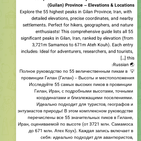
(Guilan) Province – Elevations & Locations
 Explore the 55 highest peaks in Gilan Province, Iran, with 
detailed elevations, precise coordinates, and nearby 
settlements. Perfect for hikers, geographers, and nature 
enthusiasts! This comprehensive guide lists all 55 
significant peaks in Gilan, Iran, ranked by elevation (from 
3,721m Samamos to 671m Ateh Kouh). Each entry 
includes: Ideal for adventurers, researchers, and tourists, 
💡 Полное руководство по 55 величественным пикам в 
 Исследуйте 55 самых высоких пиков в провинции 
Гилан, Иран, с подробными высотами, точными 
координатами и близлежащими поселениями. 
Идеально подходит для туристов, географов и 
энтузиастов природы! В этом комплексном руководстве 
перечислены все 55 значительных пиков в Гилане, 
Иран, оцениваемой по высоте (от 3721 млн. Самамоса 
до 671 млн. Атех Коух). Каждая запись включает в 
себя: идеально подходит для авантюристов, 