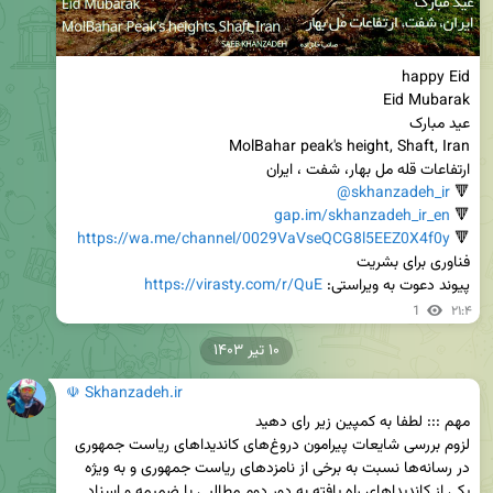
@skhanzadeh_ir
🔻 
gap.im/skhanzadeh_ir_en
🔻 
https://wa.me/channel/0029VaVseQCG8l5EEZ0X4f0y
🔻 
پیوند دعوت به ویراستی: 
https://virasty.com/r/QuE
1
۲۱:۴
۱۰ تیر ۱۴۰۳
☫ Skhanzadeh.ir
در رسانه‌ها نسبت به برخی از نامزد‌های ریاست جمهوری و به ویژه 
یکی از کاندیداهای راه یافته به دور دوم مطالبی با ضمیمه و اسناد 