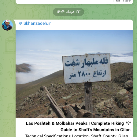
1
۲۰:۲۳
۲۳ مرداد ۱۴۰۴
☫ Skhanzadeh.ir
Las Poshteh & Molbahar Peaks | Complete Hiking 
💡 
Guide to Shaft’s Mountains in Gilan
 Technical Specifications Location: Shaft County, Gilan 