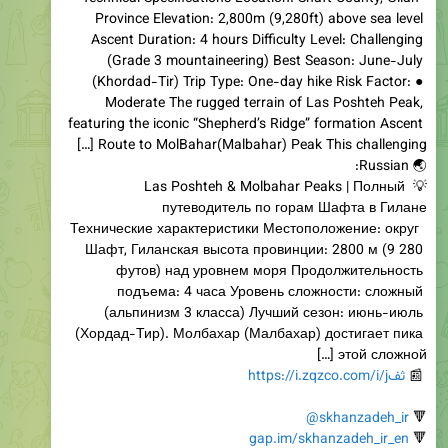
Province Elevation: 2,800m (9,280ft) above sea level 
Ascent Duration: 4 hours Difficulty Level: Challenging 
(Grade 3 mountaineering) Best Season: June-July 
(Khordad-Tir) Trip Type: One-day hike Risk Factor: ● 
Moderate The rugged terrain of Las Poshteh Peak, 
featuring the iconic “Shepherd’s Ridge” formation Ascent 
💡 Las Poshteh & Molbahar Peaks | Полный 
 Технические характеристики Местоположение: округ 
Шафт, Гиланская высота провинции: 2800 м (9 280 
футов) над уровнем моря Продолжительность 
подъема: 4 часа Уровень сложности: сложный 
(альпинизм 3 класса) Лучший сезон: июнь-июль 
(Хордад-Тир). Молбахар (Малбахар) достигает пика 
 📰 
https://i.zqzco.com/i/jثف
@skhanzadeh_ir
🔻 
gap.im/skhanzadeh_ir_en
🔻 