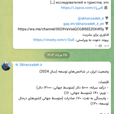
 📰 
https://i.zqzco.com/i/jصК
@skhanzadeh_ir
🔻 
gap.im/skhanzadeh_ir_en
🔻 
پیوند دعوت به ویراستی: 
https://virasty.com/r/QuE
1
۱۸:۴
۲۵ مرداد ۱۴۰۴
☫ Skhanzadeh.ir
- وابستگی به نفت: ۷۰٪ صادرات (متوسط جهانی کشورهای درحال 