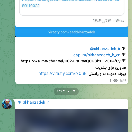
@skhanzadeh_ir
🔻 
gap.im/skhanzadeh_ir_en
🔻 
پیوند دعوت به ویراستی: 
https://virasty.com/r/QuE
1
۱۱:۴۶
۱۷ تیر ۱۴۰۴
☫ Skhanzadeh.ir