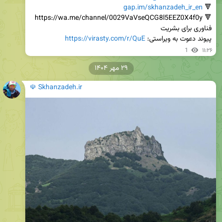
gap.im/skhanzadeh_ir_en
🔻 
پیوند دعوت به ویراستی: 
https://virasty.com/r/QuE
1
۱۱:۲۶
۲۹ مهر ۱۴۰۴
☫ Skhanzadeh.ir