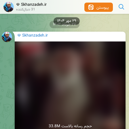
☫ Skhanzadeh.ir
پیوستن
31 دنبال‌کننده
۲۷ خرداد ۱۴۰۳
☫ Skhanzadeh.ir
33.8M حجم رسانه بالاست