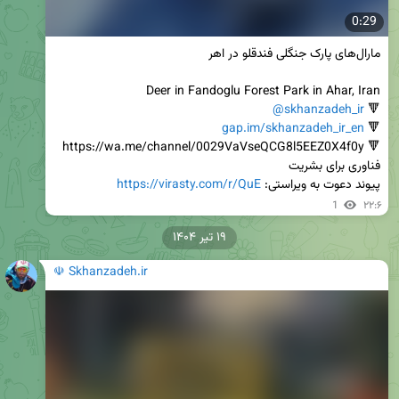
0:29
@skhanzadeh_ir
🔻 
gap.im/skhanzadeh_ir_en
🔻 
پیوند دعوت به ویراستی: 
https://virasty.com/r/QuE
1
۲۲:۶
۱۹ تیر ۱۴۰۴
☫ Skhanzadeh.ir