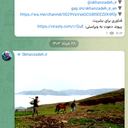
@skhanzadeh_ir
🔻 
gap.im/skhanzadeh_ir_en
🔻 
https://wa.me/channel/0029VaVseQCG8l5EEZ0X4f0y
🔻 
پیوند دعوت به ویراستی: 
https://virasty.com/r/QuE
1
۱۶:۱۳
۲۸ خرداد ۱۴۰۳
☫ Skhanzadeh.ir