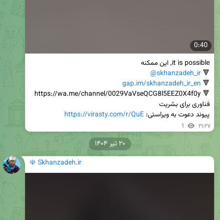
0:40
@skhanzadeh_ir
🔻 
gap.im/skhanzadeh_ir_en
🔻 
پیوند دعوت به ویراستی: 
https://virasty.com/r/QuE
1
۲۱:۲۷
۲۰ تیر ۱۴۰۴
☫ Skhanzadeh.ir