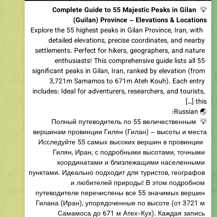
Complete Guide to 55 Majestic Peaks in Gilan 
💡 
(Guilan) Province – Elevations & Locations
 Explore the 55 highest peaks in Gilan Province, Iran, with 
detailed elevations, precise coordinates, and nearby 
settlements. Perfect for hikers, geographers, and nature 
enthusiasts! This comprehensive guide lists all 55 
significant peaks in Gilan, Iran, ranked by elevation (from 
3,721m Samamos to 671m Ateh Kouh). Each entry 
includes: Ideal for adventurers, researchers, and tourists, 
💡 Полный путеводитель по 55 величественным 
 Исследуйте 55 самых высоких вершин в провинции 
Гилян, Иран, с подробными высотами, точными 
координатами и близлежащими населенными 
пунктами. Идеально подходит для туристов, географов 
и любителей природы! В этом подробном 
путеводителе перечислены все 55 значимых вершин 
Гилана (Иран), упорядоченные по высоте (от 3721 м 
Самамоса до 671 м Атех-Кух). Каждая запись 