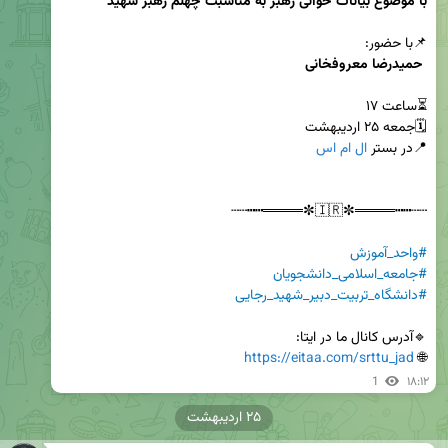
با موضوع بیانات خوانی رهبر به مناسبت چهلم رهبر شهید
📌با حضور:

 حمیدرضا معروفخانی
📍در بستر 
ال ام اس
#واحد_آموزش
#جامعه_اسلامی_دانشجویان
#دانشگاه_تربیت_دبیر_شهید_رجایی
https://eitaa.com/srttu_jad
🌐 
1
۱۸:۱۲
۲۵ اردیبهشت