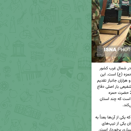
یکی دیگر از لشکرهای قدرتمند نیروی زمینی ارتش که در شمال غرب کشور 
مستقر است، لشکر قدرتمند و شهیدپرور 21 حضرت حمزه (ع) است. این 
لشکر که در دوران دفاع مقدس بیش از 6 هزار شهید و هزاران جانباز تقدیم 
خاک پاک وطن کرده است، حالا با فرماندهی تیمسار شفیعی بار اصلی دفاع 
از مرزهای شمال غرب کشور را بر عهده دارد. لشکر 21 حضرت حمزه 
بزرگ‌ترین نیروی تابع قرارگاه مرکزی شمال غرب کشور است که چند استان 
لشکر 21 حضرت حمزه پیش از این چهار تیپ داشت که یکی از آن‌ها بعداً به 
عنوان تیپ مستقل 40 سراب جدا شده و امروز به عنوان یکی از تیپ‌های 
پیاده هجومی نیروی زمینی قهرمان ارتش از پویایی بسیاری برخوردار است. 