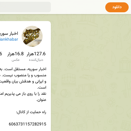
دانلود
اخبار سوری
iankhabar
127.6هزار
16.8هزار
7.6
دنبال‌کننده
عکس