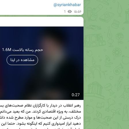
@syriankhabar
1
۱۵:۵۶
1.6M حجم رسانه بالاست
مشاهده در ایتا
0:27