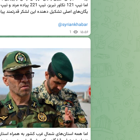
@syriankhabar
1
۱۵:۵۶