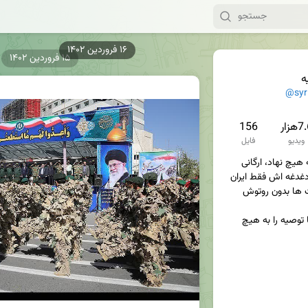
۱۵ فروردین ۱۴۰۲
ه
@syr
هزار
156
ویدیو
فایل
اخبار سوریه، مستقل است. به هیچ نهاد، ارگانی 
منسوب و یا منصوب نیست. دغدغه اش فقط ایران 
و ایرانی و هدفش بیان واقعیت ها بدون روتوش 
نقد را با روی باز می پذیریم اما توصیه را به هیچ 