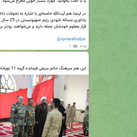
@syriankhabar
1
۱۶:۱۵