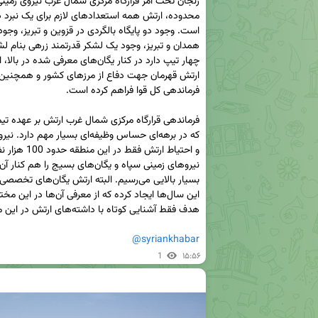
@syriankhabar
1
۱۵:۵۶