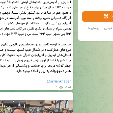
ا
قوانین
پرسش‌ها
@syriankhabar
1
۱۵:۵۶