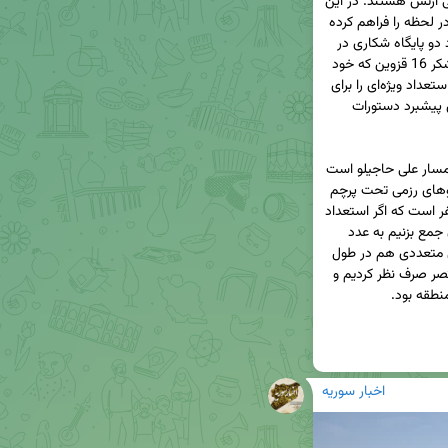
زنجان تحت امر قرارگاه مرکزی شمال غرب نیروی زمینی ارتش هستند. در این 
محدوده، ارتش همه استعدادهای لازم برای یک نبرد در لحظه را فراهم کرده 
است. وجود دو پایگاه بالگردی در قزوین و تبریز، وجود دو پایگاه شکاری در 
همدان و تبریز، وجود یک لشکر قدرتمند زرهی بنام لشکر 16 قزوین که خود 
چهار تیپ دارد در کنار یگان‌های معرفی شده در بالا، استعداد ویژه‌ای را برای 
ارتش قهرمان جهت دفاع از مرزهای کشور و همچنین پیشبرد دستورات 
فرماندهی قرارگاه مرکزی شمال غرب ارتش بر عهده تیمسار علی حاجیلو است 
که در برهه‌ای حساس وظیفه‌ای بسیار مهم دارد. نیروهای رزمی تحت پرچم 
و احتیاط ارتش فقط در این منطقه حدود 100 هزار نفر است که اگر استعداد 
نیروهای زمینی سپاه و یگان‌های بسیج را هم کنار آن جمع بزنیم به عدد 
بسیار بالایی می‌رسیم. البته ارتش یگان‌های تخصصی متعددی هم در طول 
این سال‌ها ایجاد کرده که از معرفی آن‌ها در این مختصر صرف نظر کردیم و 
اخبار سوریه