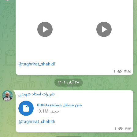
@taghrirat_shahidi
1
۱۴:۱۵
۲۸ آبان ۱۴۰۴
تقریرات استاد شهیدی
متن مسائل مستحدثه.doc
حجم: 3.1M
@taghrirat_shahidi
1
۴:۱۴