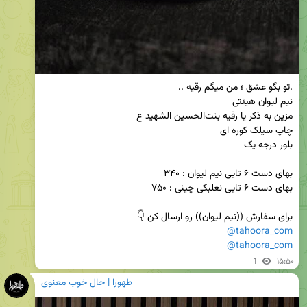
برای سفارش ((نیم لیوان)) رو ارسال کن 👇

@tahoora_com
@tahoora_com
1
۱۵:۵۰
طهورا | حال خوب معنوی