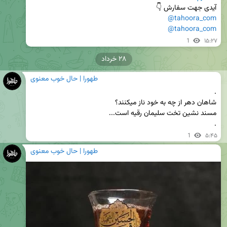
آیدی جهت سفارش 👇

@tahoora_com
@tahoora_com
1
۱۵:۲۷
۲۸ خرداد
طهورا | حال خوب معنوی
.
1
۵:۴۵
طهورا | حال خوب معنوی