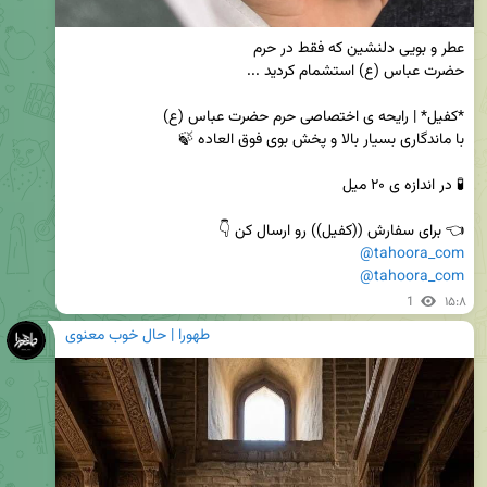
👈 برای سفارش ((کفیل)) رو ارسال کن 👇

@tahoora_com
@tahoora_com
1
۱۵:۸
طهورا | حال خوب معنوی