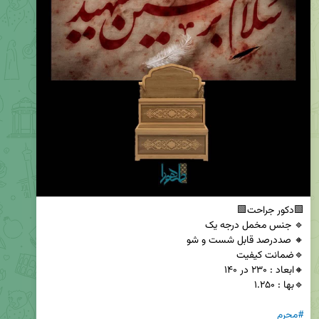
#محرم