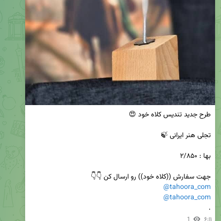
جهت سفارش ((کلاه خود)) رو ارسال کن 👇👇

@tahoora_com
@tahoora_com
.
1
۶:۱۱