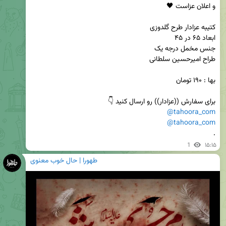
برای سفارش ((عزادار)) رو ارسال کنید 👇

@tahoora_com
@tahoora_com
.
1
۱۵:۱۵
طهورا | حال خوب معنوی