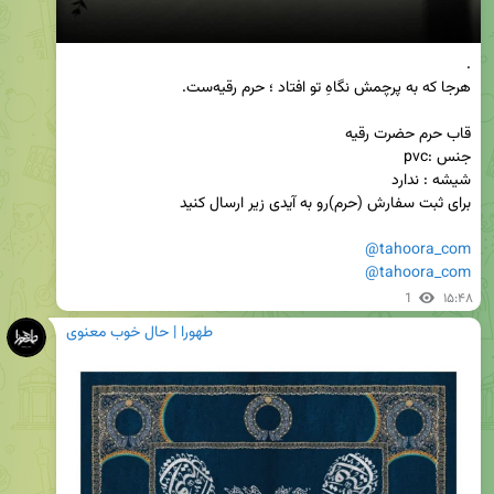
@tahoora_com
@tahoora_com
1
۱۵:۴۸
طهورا | حال خوب معنوی