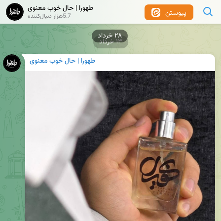
طهورا | حال خوب معنوی
پیوستن
5.7هزار دنبال‌کننده
۱۳ خرداد
طهورا | حال خوب معنوی