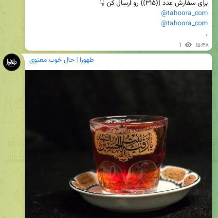
برای سفارش عدد ((۳۱۵)) رو ارسال کن 👇

@tahoora_com
@tahoora_com
.
1
۱۵:۴۸
طهورا | حال خوب معنوی