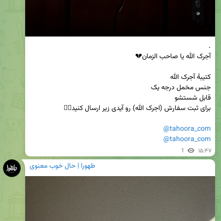
@tahoora_com
@tahoora_com
1
۱۵:۴۷
طهورا | حال خوب معنوی