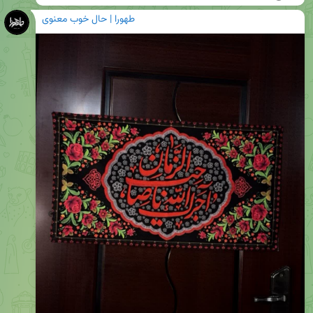
طهورا | حال خوب معنوی