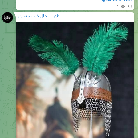
1
۶:۹
طهورا | حال خوب معنوی