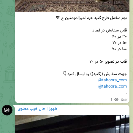
جهت سفارش ((گنبد)) رو ارسال کنید 👇

@tahoora_com
@tahoora_com
.
1
۱۵:۱۲
طهورا | حال خوب معنوی