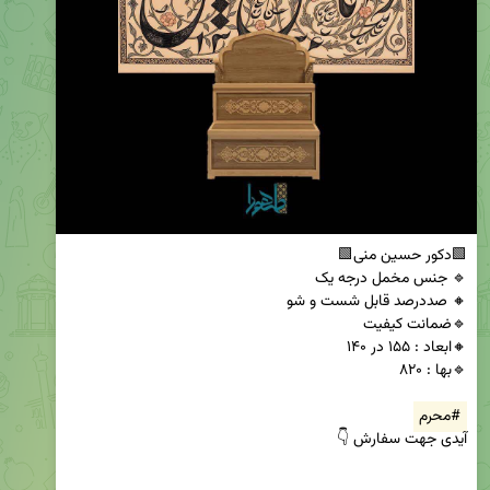
#محرم