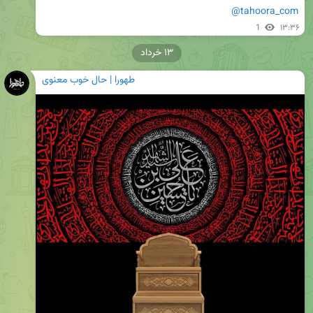
@tahoora_com
1
۱۳:۳۶
۱۳ خرداد
طهورا | حال خوب معنوی