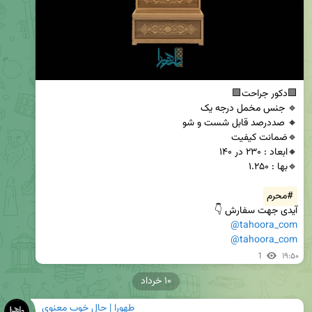
#محرم
آیدی جهت سفارش 👇

@tahoora_com
@tahoora_com
1
۱۹:۵۰
۱۰ خرداد
طهورا | حال خوب معنوی