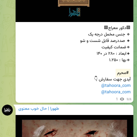
#محرم
آیدی جهت سفارش 👇

@tahoora_com
@tahoora_com
1
۱۱:۱۱
طهورا | حال خوب معنوی