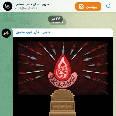
طهورا | حال خوب معنوی
پیوستن
5.7هزار دنبال‌کننده
۲۴ تیر
۷ خرداد
طهورا | حال خوب معنوی