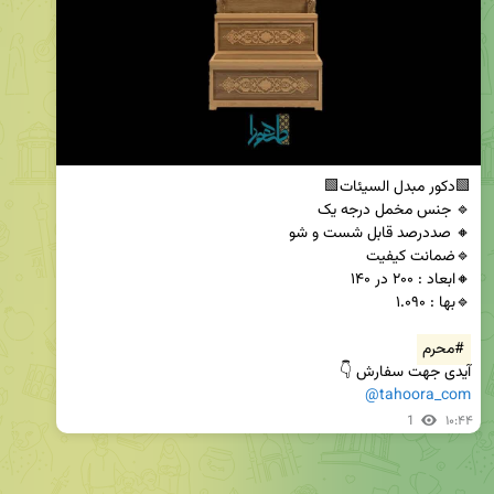
#محرم
آیدی جهت سفارش 👇

@tahoora_com
1
۱۰:۴۴