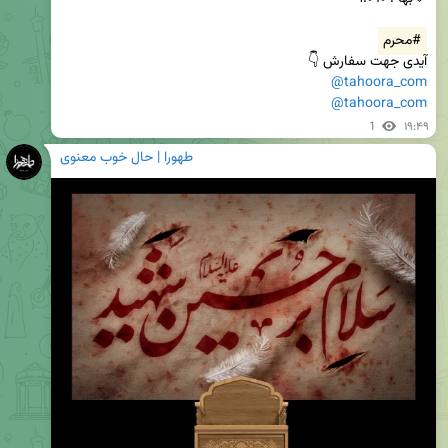
#محرم
آیدی جهت سفارش 👇

@tahoora_com
@tahoora_com
1
۱۹:۴۹
طهورا | حال خوب معنوی