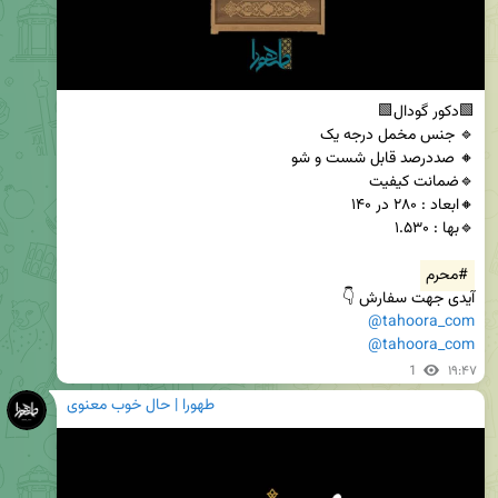
#محرم
آیدی جهت سفارش 👇

@tahoora_com
@tahoora_com
1
۱۹:۴۷
طهورا | حال خوب معنوی