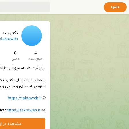
دانلود
تکتاوب+
taktaweb
0
4
دنبال‌کننده
عکس
https://taktaweb.ir
🌐 
/contact
https://taktaweb.ir
📧 
مشاهده در ایت