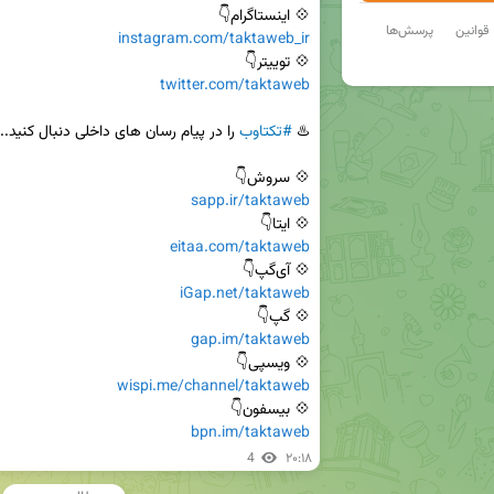
💠 اینستاگرام👇

قوانین
پرسش‌ها
instagram.com/taktaweb_ir
💠 توییتر👇

twitter.com/taktaweb
♨️ 
#تکتاوب
💠 سروش👇

sapp.ir/taktaweb
💠 ایتا👇

eitaa.com/taktaweb
💠 آی‌گپ👇

iGap.net/taktaweb
💠 گپ👇

gap.im/taktaweb
💠 ویسپی👇

wispi.me/channel/taktaweb
💠 بیسفون👇

bpn.im/taktaweb
4
۲۰:۱۸