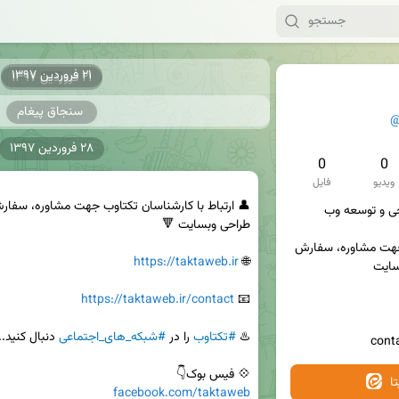
۲۱ فروردین ۱۳۹۷
۲۱ فروردین ۱۳۹۷
سنجاق پیغام
@
۲۸ فروردین ۱۳۹۷
0
0
ویدیو
فایل
ارتباط با کارشناسان تکتاوب جهت مشاوره، سفارش 
https://taktaweb.ir
🌐 
https://taktaweb.ir/contact
📧 
♨️ 
#تکتاوب
 را در 
#شبکه_های_اجتماعی
💠 فیس بوک👇

ا
facebook.com/taktaweb