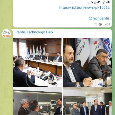
🌐متن کامل خبر:

https://iiid.tech/news/p=10062
@Techpardis
1
۸:۵۹
Pardis Technology Park