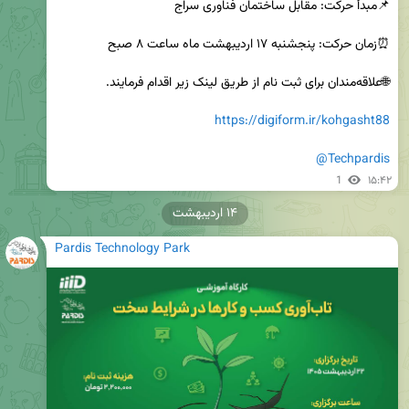
https://digiform.ir/kohgasht88
@Techpardis
1
۱۵:۴۲
۱۴ اردیبهشت
Pardis Technology Park