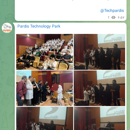
@Techpardis
1
۶:۵۷
Pardis Technology Park