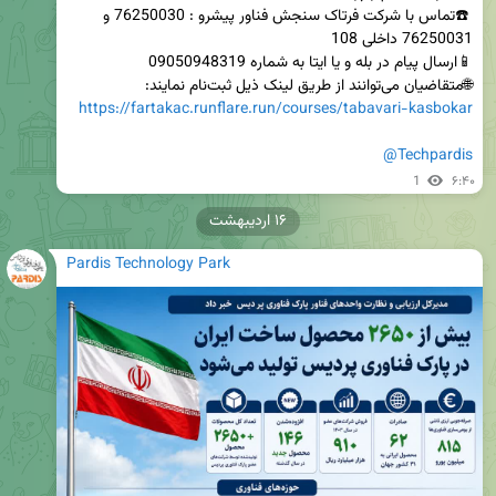
 ☎️تماس با شرکت فرتاک سنجش فناور پیشرو : 76250030 و 
🌐متقاضیان می‌توانند از طریق لینک ذیل ثبت‌نام نمایند:

https://fartakac.runflare.run/courses/tabavari-kasbokar
@Techpardis
1
۶:۴۰
۱۶ اردیبهشت
Pardis Technology Park