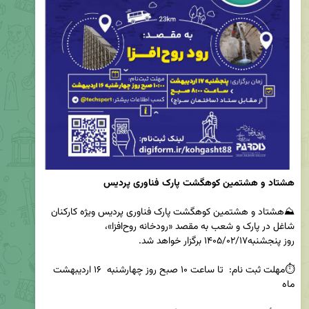
هشتاد و هشتمین کوهگشت پارک فناوری پردیس
⛰️هشتاد و هشتمین کوهگشت پارک فناوری پردیس ویژه کارکنان 
شاغل در پارک و شعب به مقصد «رودخانه روح‌افزا»، 
⏱️مهلت ثبت نام:  تا ساعت ۱۰ صبح روز چهارشنبه  ۱۶ اردیبهشت 