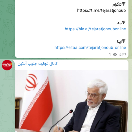
🔻بله

https://ble.ai/tejaratjonoubonline
🔻ایتا

https://eitaa.com/tejaratjonoub_online
1
۵:۳۶
کانال تجارت جنوب آنلاین