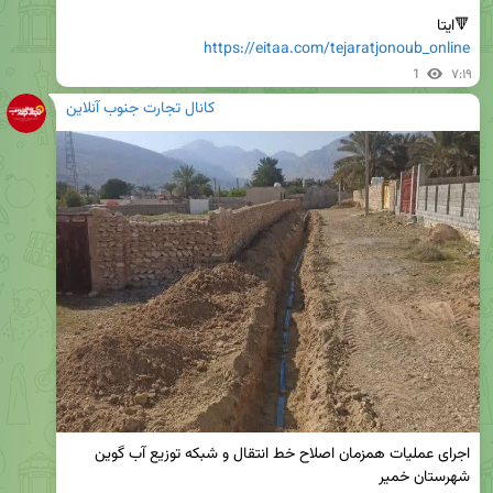
🔻ایتا

https://eitaa.com/tejaratjonoub_online
1
۷:۱۹
کانال تجارت جنوب آنلاین
اجرای عملیات همزمان اصلاح خط انتقال و شبکه توزیع آب گوین 