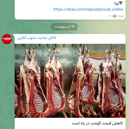
🔻ایتا

https://eitaa.com/tejaratjonoub_online
1
۱۱:۸
۱۹ اردیبهشت
کانال تجارت جنوب آنلاین