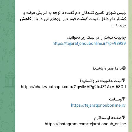
رئیس شورای تامین کنندگان دام گفت: با توجه به افزایش عرضه و 
کشتار دام داخل، قیمت گوشت قرمز طی روز‌های آتی در بازار کاهش 
جزییات بیشتر را در لینک زیر بخوانید:

https://tejaratjonoubonline.ir/?p=98939
🔻وبسایت

https://tejaratjonoubonline.ir/