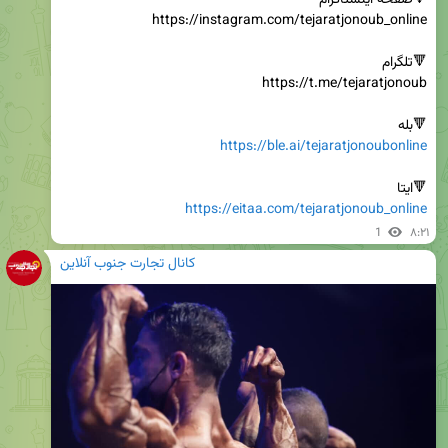
🔻بله

https://ble.ai/tejaratjonoubonline
🔻ایتا

https://eitaa.com/tejaratjonoub_online
1
۸:۲۱
کانال تجارت جنوب آنلاین