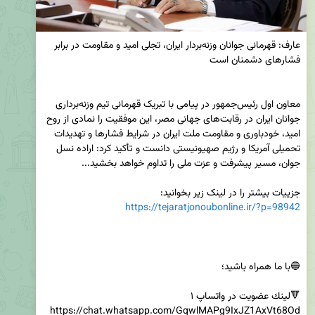
عارف: قهرمانی جوانان وزنه‌بردار ایران، تجلی امید و مقاومت در برابر 
معاون اول رئیس‌جمهور در پیامی با تبریک قهرمانی تیم وزنه‌برداری 
جوانان ایران در رقابت‌های جهانی مصر، این موفقیت را نمادی از روح 
امید، خودباوری و مقاومت ملت ایران در شرایط فشارها و تهدیدات 
تحمیلی آمریکا و رژیم صهیونیستی دانست و تأکید کرد: اراده نسل 
جزییات بیشتر را در لینک زیر بخوانید:

https://tejaratjonoubonline.ir/?p=98942