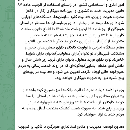
امور اداری و استخدامی کشور، در راستای استفاده از ظرفیت ماده ۸۷ 
قانون مدیریت خدمات کشوری و آیین‌نامه دورکاری (کار در خانه) 
مصوب هیئت وزیران، فعالیت کلیه سازمان‌ها، دستگاه‌های اجرایی، 
شهرداری ها، بیمه ها و بخش اداری بیمارستان ها مستقر در استان 
هرمزگان از روز شنبه ۱۹ اردیبهشت ماه ۱۴۰۵ تا اطلاع ثانوی، ساعت 
کاری از ۸ تا ۱۳ روزهای شنبه تا چهارشنبه هر هفته با حضور 
۵۰درصد از کارکنان و دورکاری ۵۰ درصد دیگر با تشخیص بالاترین 
مقام دستگاه اجرایی با اولویت کارکنان دارای بیماری‌های خاص و 
مشکلات قلبی،افراد توانخواه(دارای معلولیت)،بانوان دارای شرایط 
خاص(بانوان دارای فرزند معلول، بانوان دارای فرزند زیر شش سال و 
دانش آموز مقطع ابتدایی)،به‌گونه‌ای که در روند خدمت‌رسانی به مردم 
هیچ‌گونه خللی ایجاد نگردد، تعیین می شود و فعالیت در روزهای 
وی در ادامه درباره نحوه فعالیت بانک‌ها نیز تصریح کرد: واحدهای 
پشتیبان ستادی و فنی و تمامی شعب بانک ها در استان، با ۱۰۰ 
درصد کارکنان  از ساعت ۸ تا ۱۴ روزهای شنبه تا‌چهارشنبه ودر 
روزهای پنج شنبه به صورت شعب کشیک منتخب فعال بوده و به 
معاون توسعه مدیریت و منابع استانداری هرمزگان با تأکید بر ضرورت 