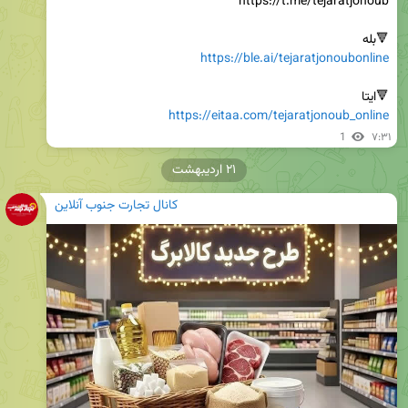
🔻بله

https://ble.ai/tejaratjonoubonline
🔻ایتا

https://eitaa.com/tejaratjonoub_online
1
۷:۳۱
۲۱ اردیبهشت
کانال تجارت جنوب آنلاین