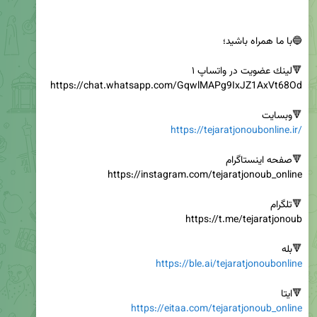
🔻وبسایت

https://tejaratjonoubonline.ir/
🔻بله

https://ble.ai/tejaratjonoubonline
🔻ایتا

https://eitaa.com/tejaratjonoub_online