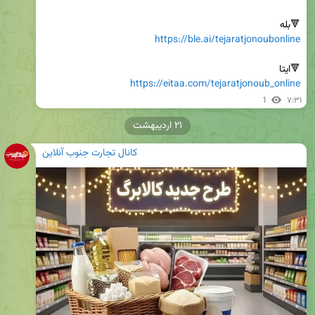
🔻بله

https://ble.ai/tejaratjonoubonline
🔻ایتا

https://eitaa.com/tejaratjonoub_online
1
۷:۳۱
۲۱ اردیبهشت
کانال تجارت جنوب آنلاین