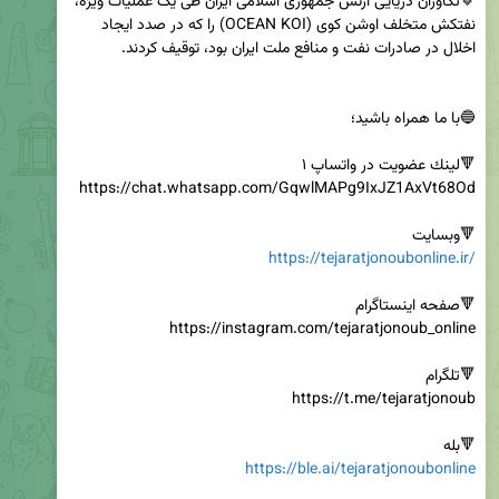
🔹تکاوران دریایی ارتش جمهوری اسلامی ایران طی یک عملیات ویژه، 
نفتکش متخلف اوشن کوی (OCEAN KOI) را که در صدد ایجاد 
🔻وبسایت

https://tejaratjonoubonline.ir/
🔻بله

https://ble.ai/tejaratjonoubonline