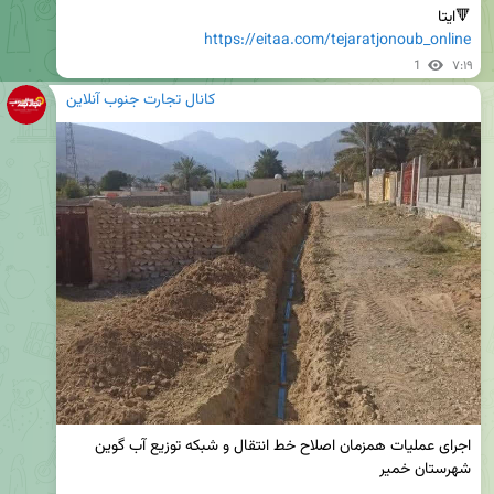
🔻ایتا

https://eitaa.com/tejaratjonoub_online
1
۷:۱۹
کانال تجارت جنوب آنلاین
اجرای عملیات همزمان اصلاح خط انتقال و شبکه توزیع آب گوین 