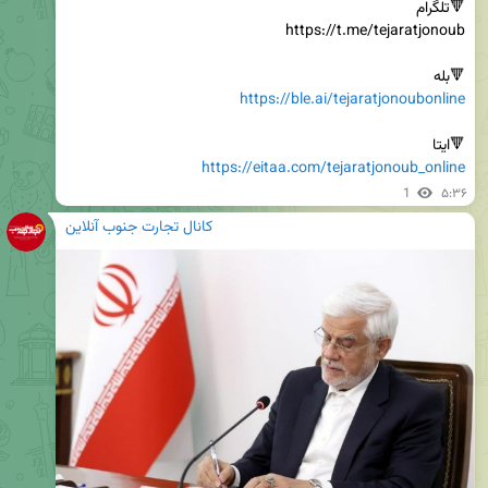
🔻بله

https://ble.ai/tejaratjonoubonline
🔻ایتا

https://eitaa.com/tejaratjonoub_online
1
۵:۳۶
کانال تجارت جنوب آنلاین