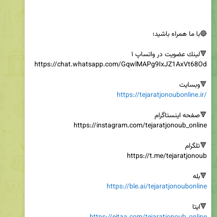
🔻وبسایت

https://tejaratjonoubonline.ir/
🔻بله

https://ble.ai/tejaratjonoubonline
🔻ایتا
