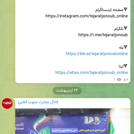
🔻بله

https://ble.ai/tejaratjonoubonline
🔻ایتا

https://eitaa.com/tejaratjonoub_online
1
۵:۲
۲۲ اردیبهشت
کانال تجارت جنوب آنلاین