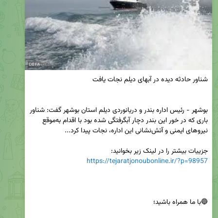
بوشهر - رئیس اداره بندر و دریانوردی دیلم استان بوشهر گفت: شناور 
باری که در خور این بندر دچار آبگرفتگی شده بود با اقدام به‌موقع 
جزییات بیشتر را در لینک زیر بخوانید:

https://tejaratjonoubonline.ir/?p=98957