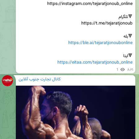
🔻بله

https://ble.ai/tejaratjonoubonline
🔻ایتا

https://eitaa.com/tejaratjonoub_online
1
۸:۲۱
کانال تجارت جنوب آنلاین