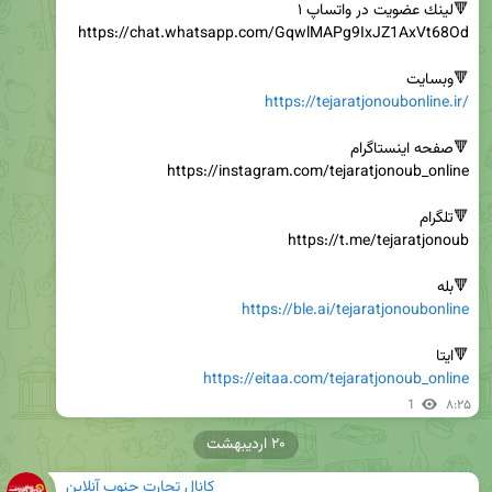
🔻وبسایت

https://tejaratjonoubonline.ir/
🔻بله

https://ble.ai/tejaratjonoubonline
🔻ایتا

https://eitaa.com/tejaratjonoub_online
1
۸:۲۵
۲۰ اردیبهشت
کانال تجارت جنوب آنلاین