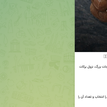
پویش میلیونی ختم صلوات؛ به نیت برآورده شدن حاجات بزرگ، نزول برکات 
کافی است وارد سایت یا بازوی بله شوید، ذکر صلوات را انتخاب و تعداد آن را 