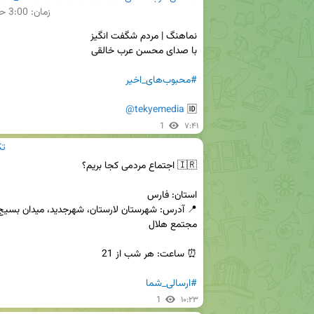
زمان:
3:00
حج
#محبوب‌های_اخیر
@tekyemedia
🆔 
1
۷:۴۱
edia
#ارسالی_شما
1
۱۰:۲۳