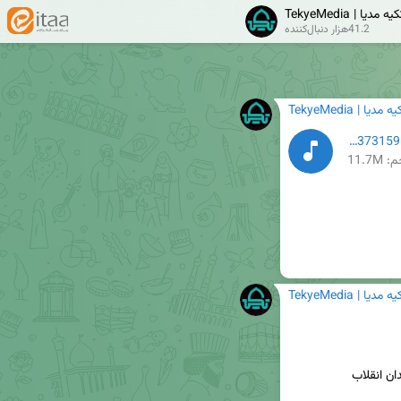
TekyeMed | تکیه مدیا
41.2هزار دنبال‌کننده
TekyeM | تکیه مدیا
محمدحسین حدادیان7733048293196373761_52335983731596.mp3
11.7M
TekyeM | تکیه مدیا