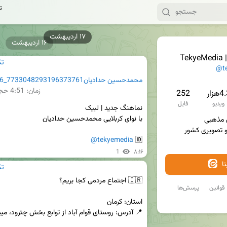
ia
۱۶ اردیبهشت
edia
@t
زمان:
4:51
حجم: 
هزار
252
ویدیو
فایل
@tekyemedia
🆔 
1
۸:۱۶
ا
edia
قوانین
پرسش‌ها