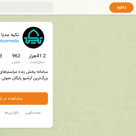
دانلود
TekyeMedia | تکیه مدیا
ekyemedia
41.2هزار
962
4.3
دنبال‌کننده
عکس
مشاهده در ایت
چندسکویی
داغ‌ترین‌ها