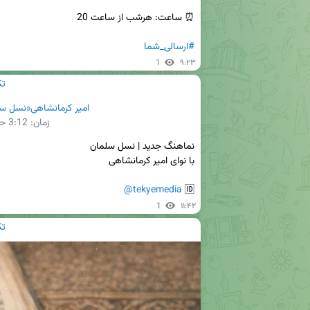
#ارسالی_شما
1
۹:۲۳
edia
امیر کرمانشاهی«نسل سلما
زمان:
3:12
حج
@tekyemedia
🆔 
1
۱۱:۴۲
edia