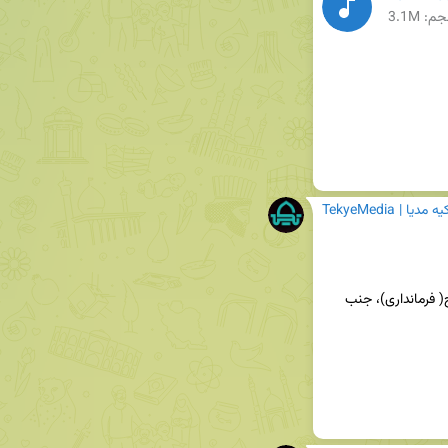
م: 3.1M
TekyeM | تکیه مدیا
📍 آدرس: شهرستان لارستان، شهرجدید، میدان بسیج( فرمانداری)، جنب 