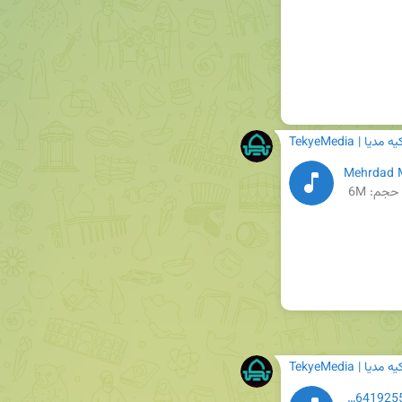
TekyeM | تکیه مدیا
Mehrdad M
حجم: 6M
TekyeM | تکیه مدیا
محسن عرب خالقی2413164573469581057_105828641925517.mp3