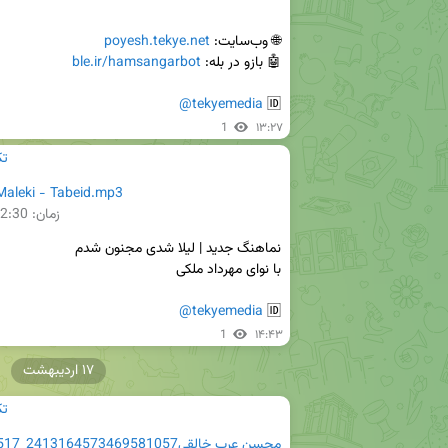
🌐 وب‌سایت: 
poyesh.tekye.net
🤖 بازو در بله: 
ble.ir/hamsangarbot
@tekyemedia
🆔 
1
۱۳:۲۷
edia
aleki - Tabeid.mp3
زمان:
2:30
@tekyemedia
🆔 
1
۱۴:۴۳
۱۷ اردیبهشت
edia