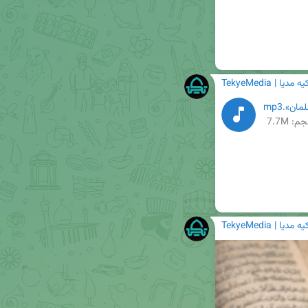
TekyeM | تکیه مدیا
ن».mp3
م: 7.7M
TekyeM | تکیه مدیا