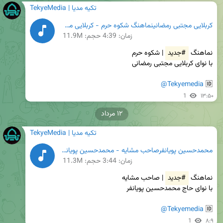
TekyeMedia | تکیه مدیا
کربلایی مجتبی رمضانینماهنگ شکوه حرم - کربلایی مجتبی رمضانی.mp3
زمان:
4:39
حجم: 11.9M
نماهنگ 
#جدید
@Tekyemedia
🆔 
1
۱۳:۵۰
۱۲ مرداد
TekyeMedia | تکیه مدیا
محمدحسین پویانفرصاحب مشایه - محمدحسین پویانفر.mp3
زمان:
3:44
حجم: 11.3M
نماهنگ 
#جدید
@Tekyemedia
🆔 
1
۸:۹