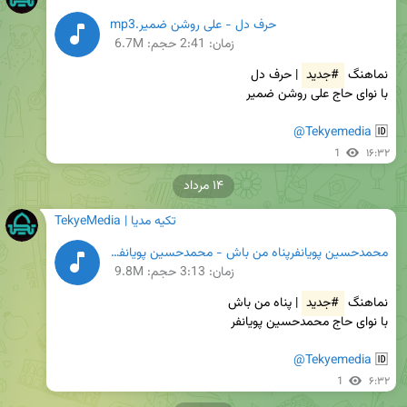
حرف دل - علی روشن ضمیر.mp3
زمان:
2:41
حجم: 6.7M
نماهنگ 
#جدید
@Tekyemedia
🆔 
1
۱۶:۳۲
۱۴ مرداد
TekyeMedia | تکیه مدیا
محمدحسین پویانفرپناه من باش - محمدحسین پویانفر.mp3
زمان:
3:13
حجم: 9.8M
نماهنگ 
#جدید
@Tekyemedia
🆔 
1
۶:۳۲