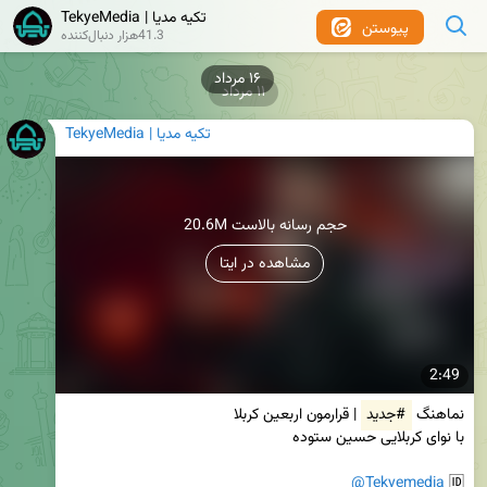
TekyeMedia | تکیه مدیا
پیوستن
41.3هزار دنبال‌کننده
۱۶ مرداد
۱۱ مرداد
TekyeMedia | تکیه مدیا
20.6M حجم رسانه بالاست
مشاهده در ایتا
2:49
نماهنگ 
#جدید
@Tekyemedia
🆔 