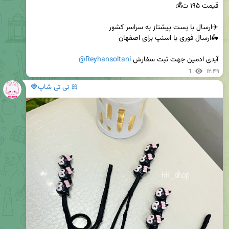
آیدی ادمین جهت ثبت سفارش 
@Reyhansoltani
1
۱۲:۴۹
🎀 تی تی شاپ🍓