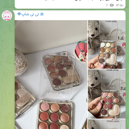
1
۱۳:۵۰
🎀 تی تی شاپ🍓