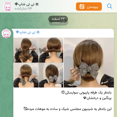
🎀 تی تی شاپ🍓
پیوستن
69 دنبال‌کننده
۲۲ اسفند
۱۳ اسفند
🎀 تی تی شاپ🍓