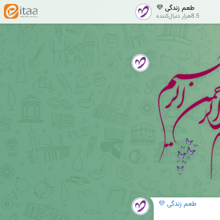
طعم زندگی 💜
8.5هزار دنبال‌کننده
طعم زندگی 💜