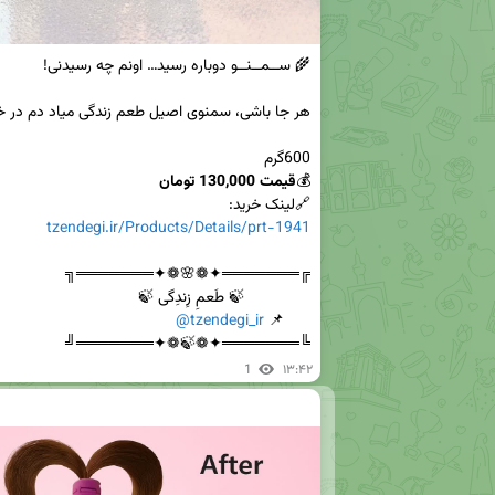
💰
قیمت 130,000 تومان
🔗لینک خرید:

tzendegi.ir/Products/Details/prt-1941
@tzendegi_ir
      📌 
╚═══════✦❁🍃❁✦═══════╝
1
۱۳:۴۲