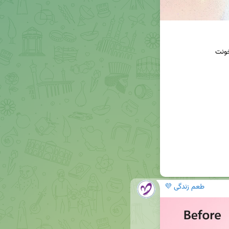
طعم زندگی 💜