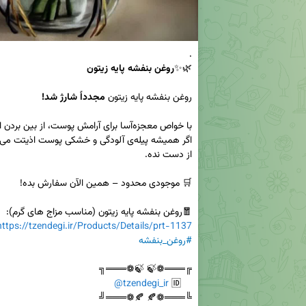
🌿✨
روغن بنفشه پایه زیتون
روغن بنفشه پایه زیتون 
مجدداً شارژ شد!
🧧روغن بنفشه پایه زیتون (مناسب مزاج های گرم):

https://tzendegi.ir/Products/Details/prt-1137
#روغن_بنفشه
@tzendegi_ir
    🆔 
╚═══❁🍂 🍂❁═══╝