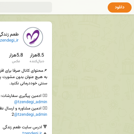
دانلود
طعم زندگی
zendegi_ir
8.5هزار
5.8هزار
دنبال‌کننده
عکس
👈🏻 ادمین پیگیری سفارشات:

@tzendegi_admin
👈🏻 ادمین مشاوره و ارسال نظ

@tzendegi_admin
tzendegi.ir
🔹 