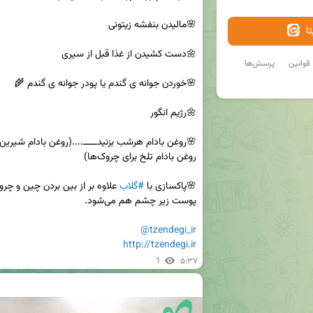
ا
قوانین
پرسش‌ها
🌸پاکسازی با 
#گلاب
@tzendegi_ir
http://tzendegi.ir
1
۵:۳۷