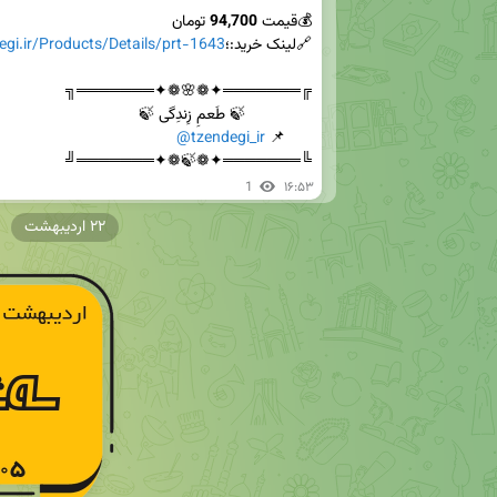
💰قیمت 
94,700
🔗لینک خرید:؛
egi.ir/Products/Details/prt-1643
@tzendegi_ir
      📌 
╚═══════✦❁🍃❁✦═══════╝
1
۱۶:۵۳
۲۲ اردیبهشت