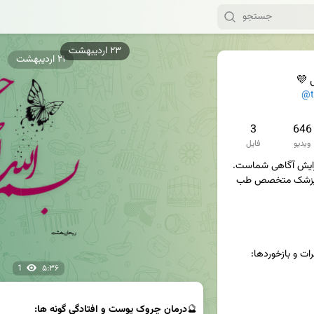
۲۱ اردیبهشت
 💜
@t
3
646
ویدیو
فایل
📌محتوای کانال صرفا برای افزایش آگاهی شماست. 
به هیچ عنوان بدون مشورت پزشک متخصص طب 
رات و بازخوردها:
1
۵:۳۶
🔮
درمان چروک پوست و افتادگی گونه ها: