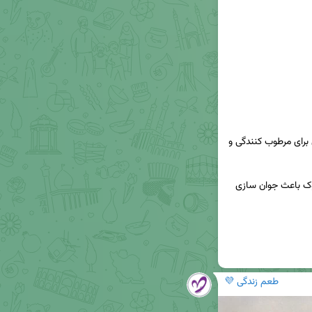
🌸روغن بادام هرشب بزنیدـــــ....(روغن بادام شیرین برای مرطوب کنندگی و 
 علاوه بر از بین بردن چین و چروک باعث جوان سازی 
طعم زندگی 💜