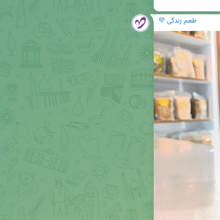
طعم زندگی 💜