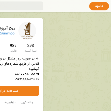
دانلود
مرکز آموزش علمی 
@unimobl
989
293
دنبال‌کننده
عکس
📲 ۰۹۳۳۸۸۸۰۳۹۱
مشاهده در ایت
چندسکویی
داغ‌ترین‌ها