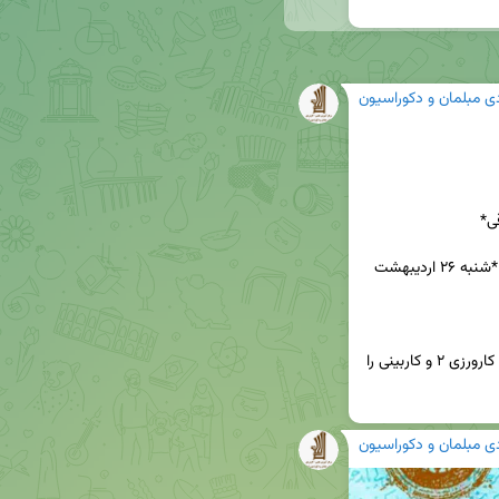
دی مبلمان و دکوراسیون
🔹جلسه توجیهی درس *کاربینی با استاد شرقی* روز *شنبه ۲۶ اردیبهشت 
✅ حضور تمامی دانشجویانی که با استاد شرقی درس کارورزی ۲ و کاربینی را 
دی مبلمان و دکوراسیون