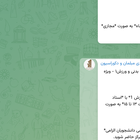
کلاس‌های این دروس در *روز جمعه ۲۵ اردیبهشت ماه* به صورت *مجازی* 
دی مبلمان و دکوراسیون
📣 *اطلاعیه مهم*: جلسه ارزیابی نهایی درس *تربیت بدنی و ورزش۱ - ویژه 
به اطلاع می‌رساند کلاس‌های درس *تربیت بدنی و ورزش 1* با *استاد 
محمود آبادی* ، روز *جمعه ۲۵ اردیبهشت* از *ساعت ۱۳ تا ۱۵* به صورت 
این جلسه دارای *جنبه امتحانی* است و *حضور تمامی دانشجویان الزامی* 