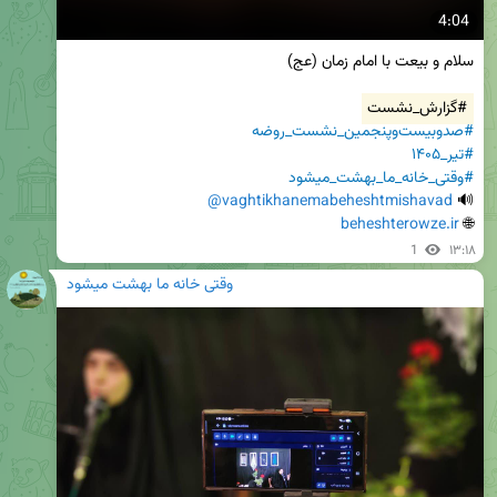
4:04
#گزارش_نشست
#صدوبیست‌وپنجمین_نشست_روضه
#تیر_۱۴۰۵
#وقتی_خانه_ما_بهشت_میشود
@vaghtikhanemabeheshtmishavad
🔊 
beheshterowze.ir
🌐 
1
۱۳:۱۸
وقتی خانه ما بهشت میشود