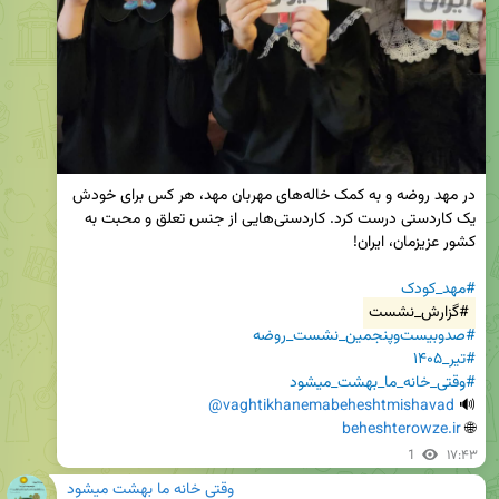
در مهد روضه و به کمک خاله‌های مهربان مهد، هر کس برای خودش 
یک کاردستی درست کرد. کاردستی‌هایی از جنس تعلق و محبت به 
#مهد_کودک
#گزارش_نشست
#صدوبیست‌وپنجمین_نشست_روضه
#تیر_۱۴۰۵
#وقتی_خانه_ما_بهشت_میشود
@vaghtikhanemabeheshtmishavad
🔊 
beheshterowze.ir
🌐 
1
۱۷:۴۳
وقتی خانه ما بهشت میشود