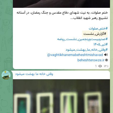
ختم صلوات، به نیت شهدای دفاع مقدس و جنگ رمضان، در آستانه 
#ختم_صلوات
#گزارش_نشست
#صدوبیست‌وپنجمین_نشست_روضه
#تیر_۱۴۰۵
#وقتی_خانه_ما_بهشت_میشود
@vaghtikhanemabeheshtmishavad
🔊 
beheshterowze.ir
🌐 
1
۱۳:۱
وقتی خانه ما بهشت میشود