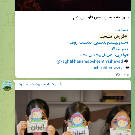
#مداحی
#گزارش_نشست
#صدوبیست‌وپنجمین_نشست_روضه
#تیر_۱۴۰۵
#وقتی_خانه_ما_بهشت_میشود
@vaghtikhanemabeheshtmishavad
🔊 
beheshterowze.ir
🌐 
1
۱۴:۱۵
وقتی خانه ما بهشت میشود