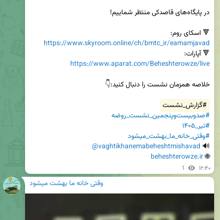
🔻 اسکای روم:

https://www.skyroom.online/ch/bmtc_ir/eamamjavad
🔻 آپارات:

https://www.aparat.com/Beheshterowze/live
#گزارش_نشست
#صدوبیست‌وپنجمین_نشست_روضه
#تیر_۱۴۰۵
#وقتی_خانه_ما_بهشت_میشود
@vaghtikhanemabeheshtmishavad
🔊 
beheshterowze.ir
🌐 
1
۱۲:۴۰
وقتی خانه ما بهشت میشود