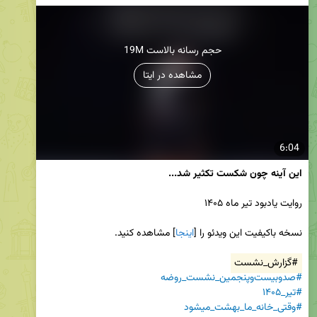
19M حجم رسانه بالاست
مشاهده در ایتا
6:04
این آینه چون شکست تکثیر شد...
نسخه باکیفیت این ویدئو را [
اینجا
#گزارش_نشست
#صدوبیست‌وپنجمین_نشست_روضه
#تیر_۱۴۰۵
#وقتی_خانه_ما_بهشت_میشود