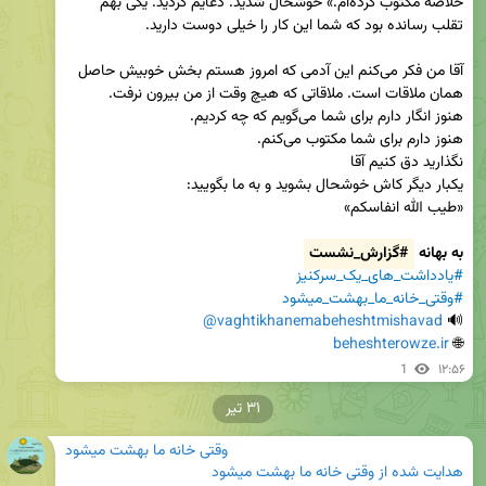
خلاصه مکتوب کرده‌ام.» خوشحال شدید. دعایم کردید. یکی بهم 
آقا من فکر می‌کنم این آدمی که امروز هستم بخش خوبیش حاصل 
به بهانه 
#گزارش_نشست
#یادداشت_های_یک_سرکنیز
#وقتی_خانه_ما_بهشت_میشود
@vaghtikhanemabeheshtmishavad
🔊 
beheshterowze.ir
🌐 
1
۱۲:۵۶
۳۱ تیر
وقتی خانه ما بهشت میشود
هدایت شده از
وقتی خانه ما بهشت میشود