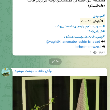
الحمدلله الذی جعلنا من المتمسکین بولایه علی‌بن‌ابی‌طالب 
#مولودی
#گزارش_نشست
#صدوبیست‌وچهارمین_نشست_روضه
#خرداد_۱۴۰۵
#وقتی_خانه_ما_بهشت_میشود
@vaghtikhanemabeheshtmishavad
🔊 
beheshterowze.ir
🌐 
1
۱۴:۴۳
۱۰ تیر
وقتی خانه ما بهشت میشود