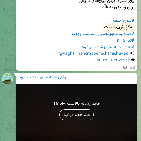
برای سپری کردن پیچ‌های تاریخی

برای رسیدن به قلّه
#سوره_صف
#گزارش_نشست
#صدوبیست‌وپنجمین_نشست_روضه
#تیر_۱۴۰۵
#وقتی_خانه_ما_بهشت_میشود
@vaghtikhanemabeheshtmishavad
🔊 
beheshterowze.ir
🌐 
1
۱۳:۱
وقتی خانه ما بهشت میشود
16.5M حجم رسانه بالاست
مشاهده در ایتا