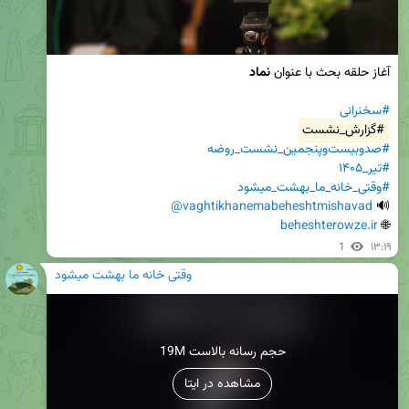
آغاز حلقه بحث با عنوان 
نماد
#سخنرانی
#گزارش_نشست
#صدوبیست‌وپنجمین_نشست_روضه
#تیر_۱۴۰۵
#وقتی_خانه_ما_بهشت_میشود
@vaghtikhanemabeheshtmishavad
🔊 
beheshterowze.ir
🌐 
1
۱۳:۱۹
وقتی خانه ما بهشت میشود
19M حجم رسانه بالاست
مشاهده در ایتا