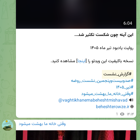
6:04
این آینه چون شکست تکثیر شد...
نسخه باکیفیت این ویدئو را [
اینجا
#گزارش_نشست
#صدوبیست‌وپنجمین_نشست_روضه
#تیر_۱۴۰۵
#وقتی_خانه_ما_بهشت_میشود
@vaghtikhanemabeheshtmishavad
🔊 
beheshterowze.ir
🌐 
1
۱۴:۱۴
وقتی خانه ما بهشت میشود