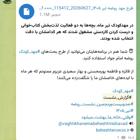
طرح مهد روضه تیر ۱۴۰۵_20260627_115412_۰۰۰۰.pdf
حجم: 1.1M
در مهدکودک تیر ماه، بچه‌ها به دو فعالیت لذت‌بخش کتاب‌خوانی 
و درست کردن کاردستی مشغول شدند که هر کدامشان با دقت 
انتخاب شده بودند.
😇 شما هم در برنامه‌هایتان می‌توانید از طرح بحث‌های 
#مهد_کودک
از فائزه و فاطمه پورمحسنی و بهار سعیدی عزیزم ممنونم که هر ماه 
#مهد_کودک
#گزارش_نشست
#صدوبیست‌وپنجمین_نشست_روضه
#تیر_۱۴۰۵
#وقتی_خانه_ما_بهشت_میشود
@vaghtikhanemabeheshtmishavad
🔊 
beheshterowze.ir
🌐 
1
۱۸:۱۱