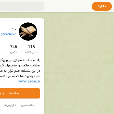
دانلود
یاداو
@yadeoir
746
118
دنبال‌کننده
عکس
همه یادبود ها انجام می شود

www.yadeo.ir
مشاهده در ایت
چندسکویی
داغ‌ترین‌ها