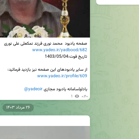
صفحه یادبود  محمد نوری فرزند نمکعلی علی نوری

www.yadeo.ir/yadbood/682
از سایر یادبودهای این صفحه نیز بازدید فرمائید:

www.yadeo.ir/profile/609
یاداو|سامانه یادبود مجازی 
@yadeoir
1
۰:۴۰
۲۶ مرداد ۱۴۰۳