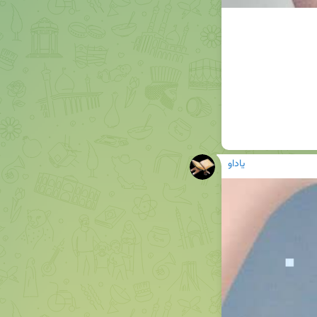
یاداو