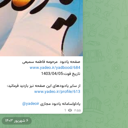
صفحه یادبود  مرحومه فاطمه سمیعی

www.yadeo.ir/yadbood/684
از سایر یادبودهای این صفحه نیز بازدید فرمائید:

www.yadeo.ir/profile/613
یاداو|سامانه یادبود مجازی 
@yadeoir
1
۲:۵۵
۶ شهریور ۱۴۰۳