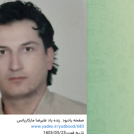
صفحه یادبود  زنده یاد علیرضا مارکاریانس

www.yadeo.ir/yadbood/683