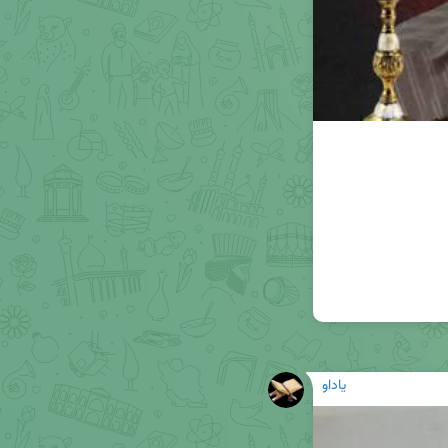
یاداو