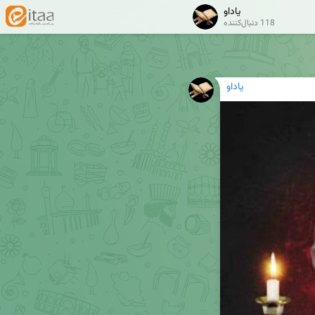
یاداو
118 دنبال‌کننده
یاداو