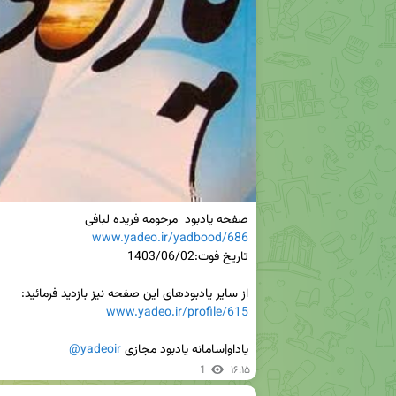
صفحه یادبود  مرحومه فریده لبافی

www.yadeo.ir/yadbood/686
از سایر یادبودهای این صفحه نیز بازدید فرمائید:

www.yadeo.ir/profile/615
یاداو|سامانه یادبود مجازی 
@yadeoir
1
۱۶:۱۵