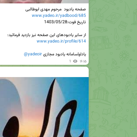
صفحه یادبود  مرحوم مهدی ابوطالبی

www.yadeo.ir/yadbood/685
از سایر یادبودهای این صفحه نیز بازدید فرمائید:

www.yadeo.ir/profile/614
یاداو|سامانه یادبود مجازی 
@yadeoir
1
۱۶:۱۵