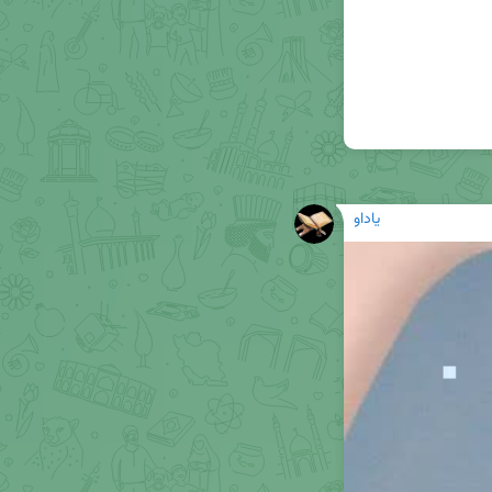
یاداو