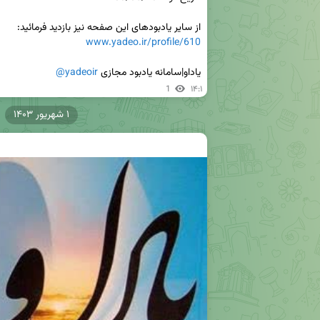
از سایر یادبودهای این صفحه نیز بازدید فرمائید:

www.yadeo.ir/profile/610
یاداو|سامانه یادبود مجازی 
@yadeoir
1
۱۴:۱
۱ شهریور ۱۴۰۳