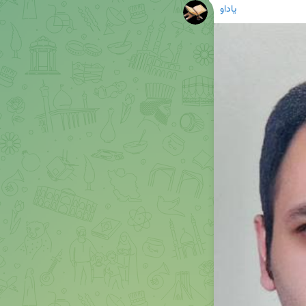
یاداو