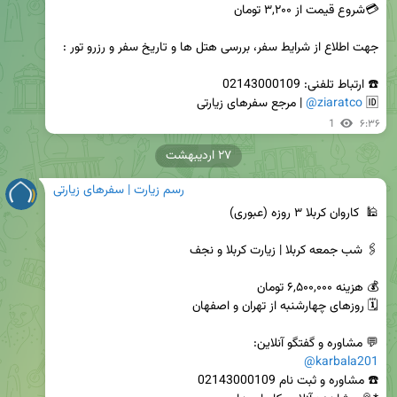
🆔️ 
@ziaratco
 | مرجع سفرهای زیارتی
1
۶:۳۶
۲۷ اردیبهشت
رسم زیارت | سفرهای زیارتی
💬 مشاوره و گفتگو آنلاین: 

@karbala201