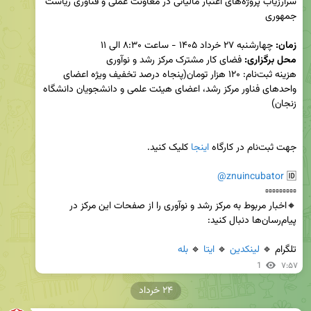
سرارزیاب پروژه‌های اعتبار مالیاتی در معاونت عملی و فناوری ریاست 
زمان:
 چهارشنبه ۲۷ خرداد ۱۴۰۵ - ساعت ۸:۳۰ الی ۱۱

محل برگزاری:
هزینه ثبت‌نام: ۱۲۰ هزار تومان(پنجاه درصد تخفیف ویژه اعضای 
واحدهای فناور مرکز رشد، اعضای هیئت علمی و دانشجویان دانشگاه 
جهت ثبت‌نام در کارگاه 
اینجا
@znuincubator
🆔 
🔸اخبار مربوط به مرکز رشد و نوآوری را از صفحات این مرکز در 
تلگرام 🔹 
لینکدین
 🔹 
ایتا
 🔹 
بله
1
۷:۵۷
۲۴ خرداد