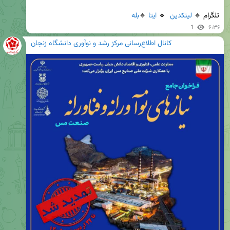
تلگرام 🔹 
لینکدین
  🔹 
ایتا
 🔹
بله
1
۶:۳۶
کانال اطلاع‌رسانی مرکز رشد و نوآوری دانشگاه زنجان