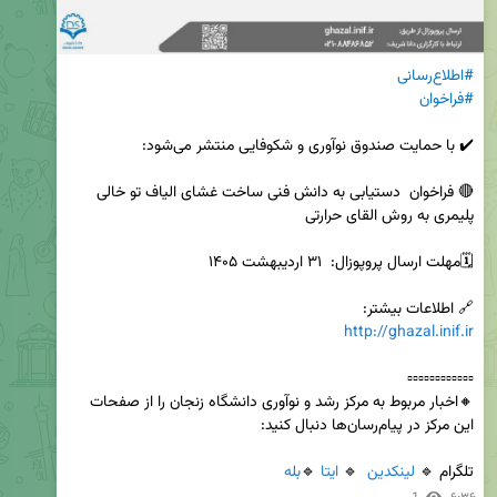
#اطلاع‌رسانی
#فراخوان
🔴 فراخوان  دستیابی به دانش فنی ساخت غشای الیاف تو خالی 
🔗 اطلاعات بیشتر:

http://ghazal.inif.ir
🔸اخبار مربوط به مرکز رشد و نوآوری دانشگاه زنجان را از صفحات 
تلگرام 🔹 
لینکدین
  🔹 
ایتا
 🔹
بله