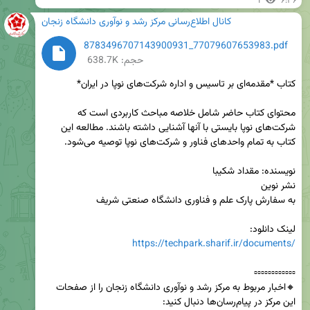
1
۶:۳۶
کانال اطلاع‌رسانی مرکز رشد و نوآوری دانشگاه زنجان
8783496707143900931_77079607653983.pdf
حجم: 638.7K
محتوای کتاب حاضر شامل خلاصه مباحث کاربردی است که 
شرکت‌های نوپا بایستی با آنها آشنایی داشته باشند. مطالعه این 
لینک دانلود:

https://techpark.sharif.ir/documents/
🔸اخبار مربوط به مرکز رشد و نوآوری دانشگاه زنجان را از صفحات 