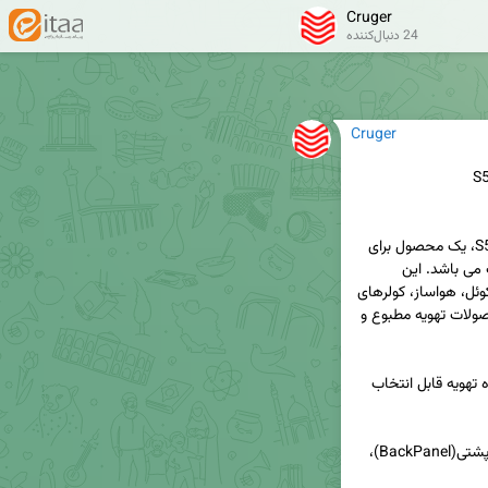
Cruger
24 دنبال‌کننده
Cruger
ترموستات دیجیتال همه کاره(All-in-One) مدل S530، یک محصول برای 
کنترل انواع محصولات تهویه مطبوع با قابلیت انتخاب می باشد. این 
محصول توانایی راه اندازی انواع داکت اسپیلت،  فن کوئل، هواساز، کولرهای 
آبی دو سرعته و سه سرعته، پکیج آب گرم و سایر محصولات تهویه مطبوع و 
در گرافیک طراحی شده برای این محصول، نوع دستگاه تهویه قابل انتخاب 
این محصول دارای دو بخش جلویی(FrontPanel) و پشتی(BackPanel)، 