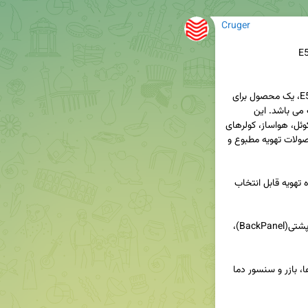
Cruger
ترموستات دیجیتال همه کاره(All-in-One) مدل E520، یک محصول برای 
کنترل انواع محصولات تهویه مطبوع با قابلیت انتخاب می باشد. این 
محصول توانایی راه اندازی انواع داکت اسپیلت،  فن کوئل، هواساز، کولرهای 
آبی دو سرعته و سه سرعته، پکیج آب گرم و سایر محصولات تهویه مطبوع و 
در گرافیک طراحی شده برای این محصول، نوع دستگاه تهویه قابل انتخاب 
این محصول دارای دو بخش جلویی(FrontPanel) و پشتی(BackPanel)، 
بخش FrontPanel شامل نمایشگر LCD رنگی، کلیدها، بازر و سنسور دما 