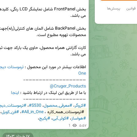
قوانین
پرسش‌ها
اطلاعات بیشتر در مورد این محصول : 
One

——————————————————-

@Cruger_Products
با ما از طریق این لینک در ارتباط باشید : 
اینجا

——————————————————-

#کروگر
، 
#معرفی_محصول
، 
#S530
، 
#ترموستات_دیجی
#ترموستات_همه_کاره
، 
#All_in_One
، 
#فن_کویل
، 
#هواساز
، 
#کولر_آبی
، 
#پکیج
،
1
۵:۵۷
۱۷ خرداد ۱۴۰۳