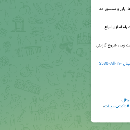
بخش FrontPanel شامل نمایشگر LCD رنگی، کلیدها، بازر و سنسور دما 
بخش BackPanel شامل المان های کنترلی(رله)جهت راه اندازی انواع 
کارت گارانتی همراه محصول، حاوی یک بارکد جهت ثبت زمان شروع گارانتی 
ترموستات دیجیتال S530-All-in-
تال
، 
#داکت_اسپیلت
، 