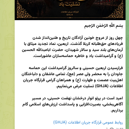
چهل روز از عروج خونین آزادگان تاریخ و طنین‌انداز شدن 
فریادهای حق‌طلبانه کربلا گذشت. اربعین، نماد تجدید میثاق با 
آرمان‌های بلند سید و سالار شهیدان، حضرت اباعبدالله الحسین 
فرارسیدن اربعین حسینی و سالروز گرامیداشت این حماسه 
جاودان را به محضر ولی عصر (عج)، تمامی عاشقان و دلباختگان 
اهل‌بیت عصمت و طهارت (ع) و همراهان گرامی قرارگاه جریان 
امید است در پرتو انوار درخشان نهضت حسینی، در مسیر 
آگاهی‌بخشی، بصیرت‌افزایی و پاسداشت ارزش‌های اسلامی گام 
روابط عمومی قرارگاه جریان اطلاعات (GHJA)