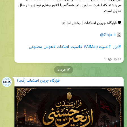
می‌دهند که امنیت سایبری نیز همگام با فناوری‌های نوظهور در حال 
@Ghja_ir
🆔 
#ابزار
#امنیت
#AIMap
#امنیت_اطلاعات
#هوش_مصنوعی
1
۱۵:۴۸
۱۲ مرداد
قرارگاه جریان اطلاعات (قجا)