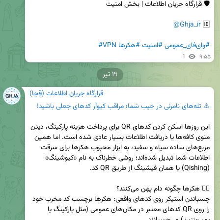
@Ghja_ir
🆔 
#وای‌فای_عمومی
#امنیت
#هکرها
#VPN
1
۹:۵۵
۱۹ تیر
قرارگاه جریان اطلاعات (قجا)
⚠️ تله‌های نامرئی در جیب شما؛ مراقب کیوآر کدهای جعلی باشید!
این روزها اسکن کردن کدهای QR برای پرداخت هزینه پارکینگ، دیدن 
منوی کافه‌ها یا دریافت اطلاعات بسیار عادی شده است. اما همین 
مربع‌های ساده سیاه و سفید، به ابزار محبوب هکرها برای سرقت 
اطلاعات شما تبدیل شده‌اند؛ روشی خطرناک به نام «کیوشینگ» 
چسباندن استیکر روی کدهای واقعی: هکرها برچسب کد مخرب خود 
را روی QR کدهای معتبر در مکان‌های عمومی (مثل پارکینگ یا 