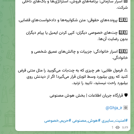
🔟 اسرار سازمانی: برنامه‌های فروش، استراتژی‌ها و باگ‌های داخلی 
2️⃣1️⃣ چت‌های خصوصی دیگران: کپی کردن ایمیل یا پیام دیگران 
3️⃣1️⃣ اسرار خانوادگی: جزییات و چالش‌های عمیق شخصی و 
⚠️ فرمول طلایی: هر چیزی که به چت‌بات می‌گویید را مثل متنی فرض 
کنید که روی بیلبورد وسط اتوبان قرار می‌گیرد! اگر از دیدنش روی 
@Ghja_ir
🆔 
#امنیت_سایبری
#هوش_مصنوعی
#حریم_خصوصی
1
۱۱:۲۶