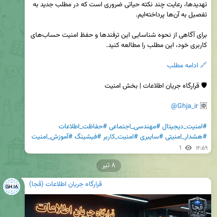
تهدیدها، رعایت چند نکته حیاتی ضروری است که در مطلب جدید به 
برای آگاهی از نحوه شناسایی این ترفندها و حفظ امنیت حساب‌های 
🔗 ادامه مطلب
@Ghja_ir
🆔 
#امنیت_دیجیتال
#مهندسی_اجتماعی
#حفاظت_اطلاعات
#هشدار_امنیتی
#سایبری
#امنیت_کاربر
#فیشینگ
#آموزش_امنیت
1
۱۲:۵۹
۸ تیر
قرارگاه جریان اطلاعات (قجا)