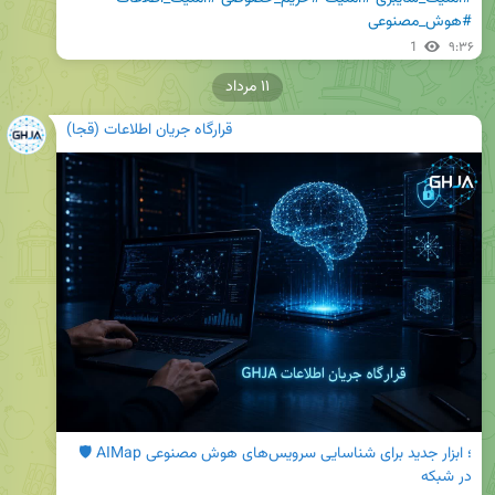
#هوش_مصنوعی
1
۹:۳۶
۱۱ مرداد
قرارگاه جریان اطلاعات (قجا)
‌🛡️ AIMap؛ ابزار جدید برای شناسایی سرویس‌های هوش مصنوعی 
در شبکه