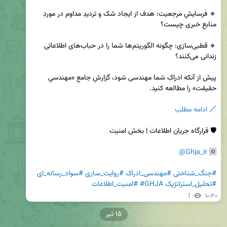
🔹 فرسایشِ مرجعیت: هدف از ایجاد شک و تردیدِ مداوم در موردِ 
🔹 قطبی‌سازی: چگونه الگوریتم‌ها شما را در حباب‌های اطلاعاتی 
پیش از آنکه ادراکِ شما مهندسی شود، گزارشِ جامعِ «مهندسیِ 
🔗 ادامه مطلب
@Ghja_ir
🆔 
#جنگ_شناختی
#مهندسی_ادراک
#روایت_سازی
#سواد_رسانه_ای
#تحلیل_استراتژیک
#GHJA
#امنیت_اطلاعات
1
۱۰:۳۰
۱۵ تیر