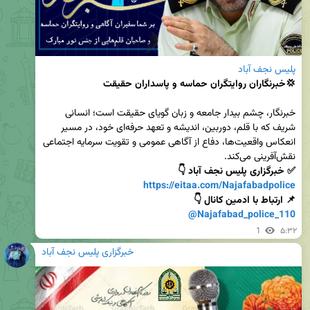
پلیس نجف آباد
💢خبرنگاران روایتگران حماسه و پاسداران حقیقت
خبرنگار، چشم بیدار جامعه و زبان گویای حقیقت است؛ انسانی 
شریف که با قلم، دوربین، اندیشه و تعهد حرفه‌ای خود، در مسیر 
انعکاس واقعیت‌ها، دفاع از آگاهی عمومی و تقویت سرمایه اجتماعی 
نقش‌آفرینی می‌کند.

✅ خبرگزاری پلیس نجف آباد 👇

https://eitaa.com/Najafabadpolice
📌 ارتباط با ادمین کانال 👇

@Najafabad_police_110
1
۵:۳۲
خبرگزاری پلیس نجف آباد