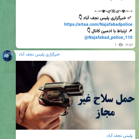
•┈••✾•🌿🌺🌿•✾••┈•           
 ✅ خبرگزاری پلیس نجف آباد 👇

https://eitaa.com/Najafabadpolice
📌 ارتباط با ادمین کانال 👇

@Najafabad_police_110
1
۱۲:۵۶
خبرگزاری پلیس نجف آباد
پلیس نجف آباد