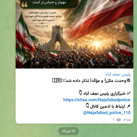
پلیس نجف آباد
✅ خبرگزاری پلیس نجف آباد 👇

https://eitaa.com/Najafabadpolice
📌 ارتباط با ادمین کانال 👇

@Najafabad_police_110
1
۱۲:۵۸
۱۸ مرداد