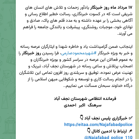
۱۷ مرداد ماه روز خبرنگار
 یادآور زحمات و تلاش های انسان های 
شریفی است که در کسوت خبرنگاری، رسالت خطیر اطلاع رسانی و 
آگاهی بخشی را بر عهده داشته و به مدد قلم های پاک، صادق و 
توانای خود، موجبات روشنگری، پیشرفت و بالندگی جامعه را فراهم 
اینجانب ضمن گرامیداشت یاد و خاطره شهدا و ایثارگران عرصه رسانه 
و خبر به ویژه خبرنگار 
#شهیدمحمودصارمی
، فرا رسیدن 
روز خبرنگار
 را 
به عموم فعالان این عرصه در سراسر کشور و بویژه خبرنگاران و 
اصحاب پرتلاش و ساعی رسانه در شهرستان نجف آباد، تبریک و 
تهنیت عرض نموده، توفیق و سربلندی روز افزون تمامی این تلاشگران 
را در انجام رسالت کاری و توسعه و شکوفایی میهن اسلامی را از 
درگاه خداوند سبحان مسألت می نماییم.. 

                         سرهنگ  اکبر  احمدی
✅ خبرگزاری پلیس نجف آباد 👇

https://eitaa.com/Najafabadpolice
📌 ارتباط با ادمین کانال 👇

@Najafabad_police_110