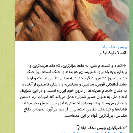
پلیس نجف آباد
💢سدّ نفوذناپذیر
🔹اتحاد و انسجام ملی، نه فقط مؤثرترین، که «کم‌هزینه‌ترین و 
پایدارترین» راه برای خنثی‌سازی هزینه‌های جنگ است؛ زیرا جنگِ 
ترکیبیِ امروزِ دشمن، دیگر محدود به میدانِ نظامی نیست و او با 
«شکاف‌افکنیِ قومی، مذهبی و سیاسی» و «القایِ ناامیدی از آینده»، 
به دنبالِ «انجامِ هزینه‌ها از درونِ خودِ ایران» است، و در این شرایط، 
اتحادِ ملی به عنوان «سپرِ نامرئی» عمل می‌کند که ضرباتِ نرمِ دشمن 
را خنثی می‌سازد و «سرمایه‌یِ اجتماعیِ» لازم برای تحملِ تحریم‌ها، 
فشارها و تهدیداتِ نظامیِ احتمالی را فراهم می‌آورد. تجربه‌یِ دفاعِ 
مقدس، بزرگ‌ترین گواه بر این مدعاست.

✅ خبرگزاری پلیس نجف آباد 👇
