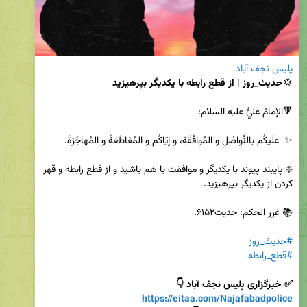
پلیس نجف آباد
💢
حدیث_روز | از قطع رابطه با يكديگر بپرهيزيد
❇️ پايبند پيوند با يكديگر و موافقت با هم باشيد و از قطع رابطه و قهر 
#حدیث_روز
#قطع_رابطه
✅ خبرگزاری پلیس نجف آباد 👇

https://eitaa.com/Najafabadpolice