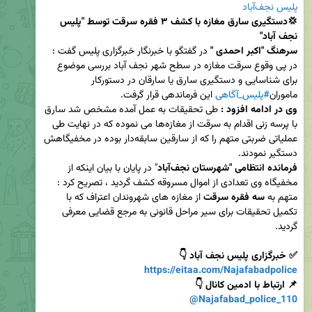
پليس نجف‌آباد
💢دستگیری سارق مغازه با کشف ۳ فقره سرقت توسط "پلیس 
نجف آباد" 
سرهنگ "اکبر احمدی "
 در گفتگو با خبرنگار خبرگزاری پلیس گفت : 
در پی وقوع سرقت مغازه در سطح شهر نجف آباد بررسی موضوع 
برای شناسایی و دستگیری سارق یا سارقان در دستورکار 
ماموران
#پلیس_آگاهی
 این فرماندهی قرار گرفت. 

وی در ادامه افزود :
 طی تحقیقات به عمل آمده مشخص شد سارق 
با پرسه زنی اقدام به سرقت از مغازه‌ها می‌ نموده که در نهایت طی 
عملیاتی ضربتی متهم را که از سارقین سابقه‌دار بوده در مخفیگاهش 
دستگیر نمودند. 

فرمانده انتظامی "شهرستان نجف‌آباد
" در پايان با بیان اینکه از 
مخفیگاه وی تعدادی از اموال مسروقه کشف گردید ، تصریح کرد : 
متهم به 
سه فقره
 سرقت
 از مغازه های شهروندان اعتراف که با 
تکمیل تحقیقات برای سیر مراحل قانونی به مرجع قضایی معرفی 
گردید. 

✅ خبرگزاری پلیس نجف آباد 👇

https://eitaa.com/Najafabadpolice
📌 ارتباط با ادمین کانال 👇

@Najafabad_police_110