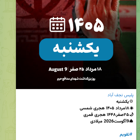
پلیس نجف آباد
💢
#تقویم