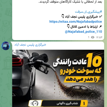
#پیشگیری_از_سرقت
✅ خبرگزاری پلیس نجف آباد 👇

https://eitaa.com/Najafabadpolice
📌 ارتباط با ادمین کانال 👇

@Najafabad_police_110
1
۱۲:۵۴
خبرگزاری پلیس نجف آباد