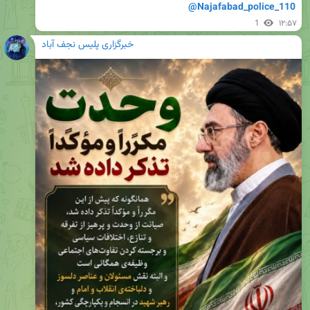
@Najafabad_police_110
1
۱۲:۵۷
خبرگزاری پلیس نجف آباد