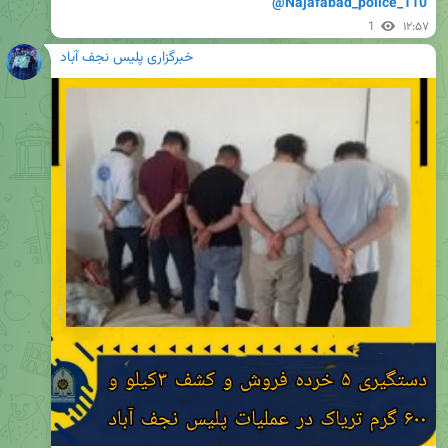
@Najafabad_police_110
1
۱۲:۵۷
خبرگزاری پلیس نجف آباد