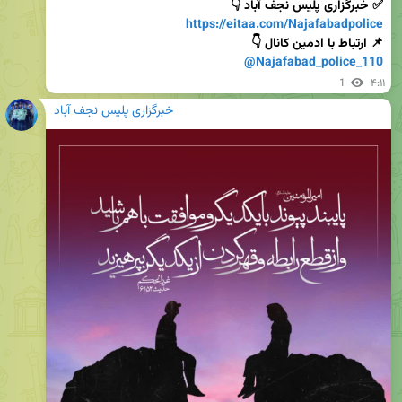
✅ خبرگزاری پلیس نجف آباد 👇

https://eitaa.com/Najafabadpolice
📌 ارتباط با ادمین کانال 👇

@Najafabad_police_110
1
۴:۱۱
خبرگزاری پلیس نجف آباد