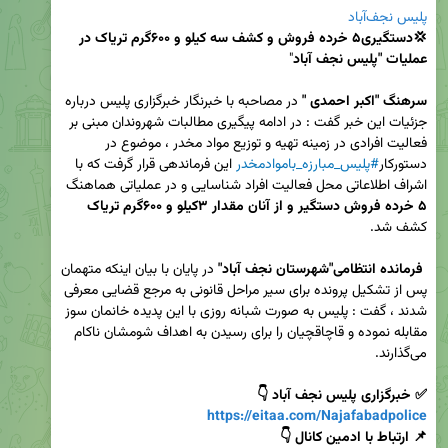
پليس نجف‌آباد
💢دستگیری۵ خرده فروش و کشف سه کیلو و ۶۰۰گرم تریاک در 
عملیات "پلیس نجف آباد
سرهنگ "اکبر احمدی "
 در مصاحبه با خبرنگار خبرگزاری پلیس درباره 
جزئیات این خبر گفت : در ادامه پیگیری مطالبات شهروندان مبنی بر 
فعالیت افرادی در زمینه تهیه و توزیع مواد مخدر ، موضوع در 
دستورکار
#پلیس_مبارزه_باموادمخدر
 این فرماندهی قرار گرفت که با 
اشراف اطلاعاتی محل فعالیت افراد شناسایی و در عملیاتی هماهنگ 
۵ خرده فروش دستگیر و از آنان مقدار ۳کیلو و ۶۰۰گرم تریاک
فرمانده انتظامی"شهرستان نجف آباد"
 در پایان با بیان اینکه متهمان 
پس از تشکیل پرونده برای سیر مراحل قانونی به مرجع قضایی معرفی 
شدند ، گفت : پلیس به صورت شبانه روزی با این پدیده خانمان سوز 
مقابله نموده و قاچاقچیان را برای رسیدن به اهداف شومشان ناکام 
✅ خبرگزاری پلیس نجف آباد 👇

https://eitaa.com/Najafabadpolice
📌 ارتباط با ادمین کانال 👇
