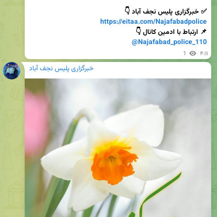
✅ خبرگزاری پلیس نجف آباد 👇

https://eitaa.com/Najafabadpolice
📌 ارتباط با ادمین کانال 👇

@Najafabad_police_110
1
۴:۱۱
خبرگزاری پلیس نجف آباد