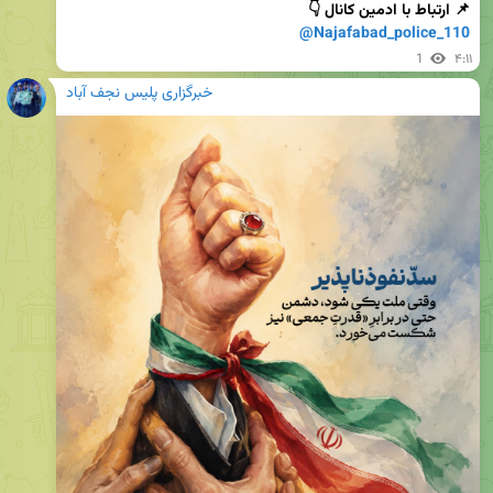
📌 ارتباط با ادمین کانال 👇

@Najafabad_police_110
1
۴:۱۱
خبرگزاری پلیس نجف آباد