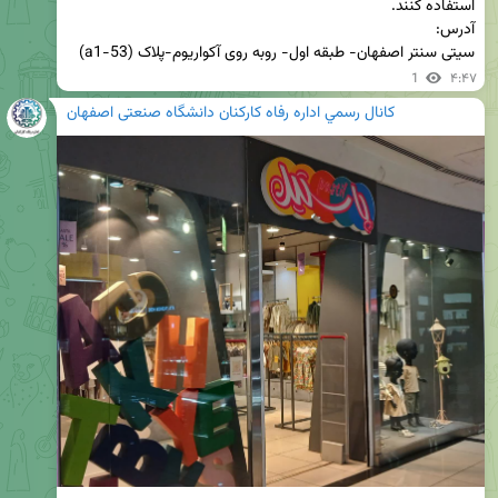
سیتی سنتر اصفهان- طبقه اول- روبه روی آکواریوم-پلاک (a1-53)
1
۴:۴۷
كانال رسمي اداره رفاه کارکنان دانشگاه صنعتی اصفهان