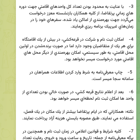
3-    با عنايت به محدود بودن تعداد كل واحدهاي اقامتي جهت دوره 
هاي زماني پرتقاضا، از كليه همكاران بازنشسته معزز درخواست 
مي‌گردد جهت بهره‌مندي از اماكن ياد شده، سفرهاي خود را در 
4-    امكان ثبت ‌نام و شركت در قرعه‌كشي، در بيش از يك اقامتگاه 
براي هر يك از متقاضيان وجود دارد اما در صورت برنده‌شدن در اولين 
محل اقامتي، به طور سيستمي، امكان بهره‌مندي از ديگر محل هاي 
 5-    چاپ معرفي‌نامه به شرط وارد كردن اطلاعات همراهان در 
6-    بعد از اعلام نتايج قرعه كشي، در صورت خالي بودن تعدادي از 
نكته: همكاراني كه در ايام پرتقاضا بيشتر از يك مكان در يك فصل، 
7-      كليه شرايط و قوانين اعلامي در زمان ثبت نام و همچنين در 
برگه معرفي‌نامه از جمله: تاريخ و ساعت ورود و خروج، رعايت تعداد 