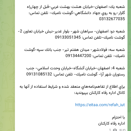
شعبه يك: اصفهان-خيابان هشت بهشت غربي-قبل از چهارراه 
گلزار-رو به روي جهاد دانشگاهي-گوشت ناميك- تلفن تماس: 
شعبه دو: اصفهان- سپاهان شهر- بلوار غدير-نبش خيابان تعاون 2-
شعبه سه: فولادشهر- ميدان هفتم تير- جنب بانك سپه-گوشت 
شعبه 4: اصفهان-خيابان آتشگاه-خيابان وحدت اسلامي- جنب 
براي اطلاع از تفاهم‌نامه‌هاي منعقد شده و شرايط استفاده از آنها به 
https://eitaa.com/refah_iut
اداره رفاه کارکنان
1
۱۶:۲۱