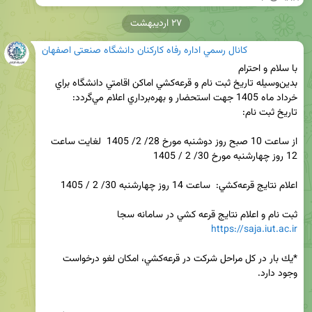
۲۷ اردیبهشت
كانال رسمي اداره رفاه کارکنان دانشگاه صنعتی اصفهان
بدين‌وسيله تاريخ ثبت نام و قرعه‌كشي اماكن اقامتي دانشگاه براي 
از ساعت 10 صبح روز دوشنبه مورخ 28/ 2/ 1405  لغايت ساعت 
ثبت نام و اعلام نتايج قرعه كشي در سامانه سجا 
https://saja.iut.ac.ir
*يك بار در كل مراحل شركت در قرعه‌كشي، امكان لغو درخواست 