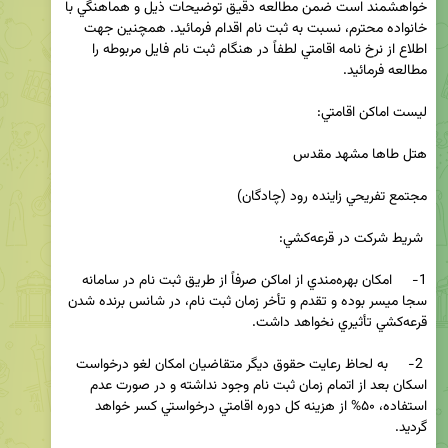
خواهشمند است ضمن مطالعه دقيق توضيحات ذيل و هماهنگي با 
خانواده محترم، نسبت به ثبت نام اقدام فرمائيد. همچنين جهت 
اطلاع از نرخ نامه اقامتي لطفاً در هنگام ثبت نام فايل مربوطه را 
1-     امكان بهره‌مندي از اماكن صرفاً از طريق ثبت نام در سامانه 
سجا ميسر بوده و تقدم و تأخر زمان ثبت نام، در شانس برنده‌ شدن 
 2-     به لحاظ رعايت حقوق ديگر متقاضيان امكان لغو درخواست 
اسكان بعد از اتمام زمان ثبت نام وجود نداشته و در صورت عدم 
استفاده، ۵۰% از هزينه كل دوره اقامتي درخواستي كسر خواهد 