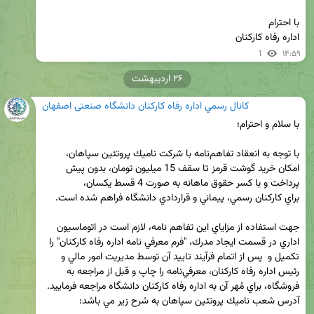
اداره رفاه کارکنان
1
۱۴:۵۹
۲۶ اردیبهشت
كانال رسمي اداره رفاه کارکنان دانشگاه صنعتی اصفهان
با توجه به انعقاد تفاهم‌نامه با شركت ناميك پروتئين سپاهان، 
امكان خريد گوشت قرمز تا سقف 15 ميليون تومان، بدون پيش 
پرداخت و با كسر حقوق ماهانه به صورت 4 قسط يكسان، 
جهت استفاده از مزاياي اين تفاهم نامه، لازم است در اتوماسيون 
اداري در قسمت ايجاد مدرك، "فرم معرفي نامه اداره رفاه كاركنان" را 
تكميل و  پس از اتمام فرآيند تاييد آن توسط مديريت امور مالي و 
رئيس اداره رفاه كاركنان، معرفي‌نامه را چاپ و قبل از مراجعه به 