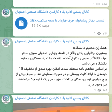
1
۶:۵۶
كانال رسمي اداره رفاه کارکنان دانشگاه صنعتی اصفهان
لیست دفاتر پیشخوان طرف قرارداد با بيمه سلامت.xlsx
حجم: 16.6K
1
۷:۳
كانال رسمي اداره رفاه کارکنان دانشگاه صنعتی اصفهان
رستوران ایتالیایی پلانی واقع در طبقه چهارم اصفهان سیتی سنتر 
غرفه f408 با منویی متنوع آماده ارائه خدمات به همکاران محترم 
بر اساس تفاهم نامه منعقد شده، امکان بهره مندی از تخفیف 15 
درصدی با ارائه کارت پرسنلی و در صورت سفارش غذا با مبلغ بیش از 
پنج میلیون تومان، امکان پرداخت هزینه طی یک فقره چک یکماهه 
نیز وجود دارد.
1
۱۰:۹
كانال رسمي اداره رفاه کارکنان دانشگاه صنعتی اصفهان