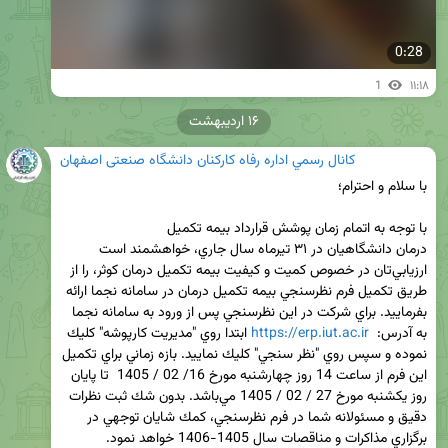
0:28
1
۱۱:۱۸
۱۶ اردیبهشت
كانال رسمي اداره رفاه کارکنان دانشگاه صنعتی اصفهان
با توجه به اتمام زمان پوشش قرارداد بيمه تكميل 
درمان دانشگاهيان در ۳۱ تيرماه سال جاري، خواهشمند است 
ارزيابي‌تان در خصوص كميت و كيفيت بيمه تكميل درمان كوثر، را از 
طريق تكميل فرم نظرسنجي بيمه تكميل درمان در سامانه نجما ارائه 
بفرماييد. براي شركت در اين نظرسنجي پس از ورود به سامانه نجما 
به آدرس:  
https://erp.iut.ac.ir
 ابتدا روي "مديريت كارپوشه" كليك 
نموده و سپس روي "نظر سنجي" كليك نماييد. بازه زماني براي تكميل 
اين فرم از ساعت 14 روز چهارشنبه مورخ 16/ 02 / 1405  تا پايان 
روز يكشنبه مورخ 27 / 02 / 1405 مي‌باشد. بدون شك ثبت نظرات 
دقيق و مسئولانه شما در فرم نظرسنجي، كمك شايان توجهي در 