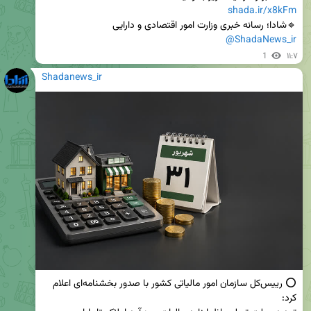
shada.ir/x8kFm
🔹شادا؛ رسانه خبری وزارت امور اقتصادی و دارایی

@ShadaNews_ir
1
۱۱:۷
Shadanews_ir
⭕ رییس‌کل سازمان امور مالیاتی کشور با صدور بخشنامه‌ای اعلام 