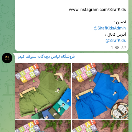
ادمین :

@SirafKidsAdmin
آدرس کانال :

@SirafKids
1
۸:۴
فروشگاه لباس بچه‌گانه سیراف کیدز