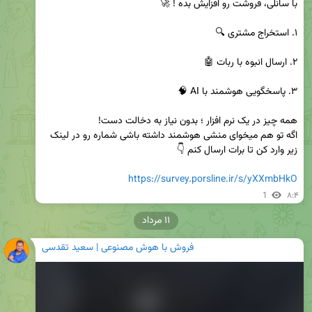
اگه تو هم میخوای منشی هوشمند داشته باشی شماره رو در لینک 
https://survey.porsline.ir/s/yXXmbHkO
1
۸:۴
۱۱ مرداد
فروش با هوش مصنوعی | سعید تقدسی