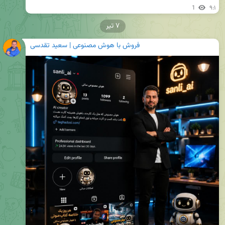
1
۹:۱
۷ تیر
فروش با هوش مصنوعی | سعید تقدسی