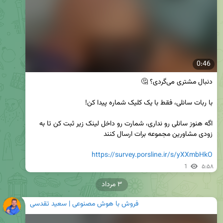
0:46
اگه هنوز سانلی رو نداری، شمارت رو داخل لینک زیر ثبت کن تا به 
https://survey.porsline.ir/s/yXXmbHkO
1
۵:۵۸
۳ مرداد
فروش با هوش مصنوعی | سعید تقدسی