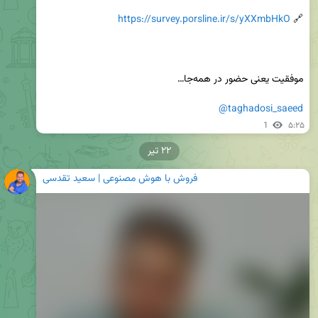
https://survey.porsline.ir/s/yXXmbHkO
🔗 
@taghadosi_saeed
1
۵:۲۵
۲۲ تیر
فروش با هوش مصنوعی | سعید تقدسی