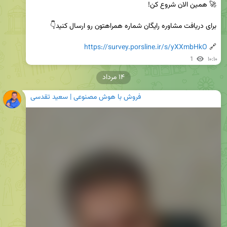
https://survey.porsline.ir/s/yXXmbHkO
🔗 
1
۱۰:۱۰
۱۴ مرداد
فروش با هوش مصنوعی | سعید تقدسی