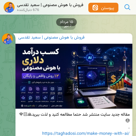
فروش با هوش مصنوعی | سعید تقدسی
پیوستن
676 دنبال‌کننده
۶ تیر
فروش با هوش مصنوعی | سعید تقدسی
مقاله جدید سایت منتشر شد حتما مطالعه کنید و لذت ببرید🙏🏻🌹
.

https://taghadosi.com/make-money-with-ai/