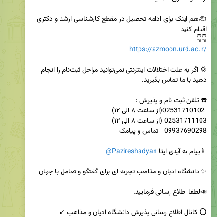
✍️هم اینک برای ادامه تحصیل در مقطع کارشناسی ارشد و دکتری 
👇👇

https://azmoon.urd.ac.ir/
💢 اگر به علت اختلالات اینترنتی نمی‌توانید مراحل ثبت‌نام را انجام 
📱پیام به آیدی ایتا 
@Pazireshadyan
⭕️ کانال اطلاع رسانی پذیرش دانشگاه ادیان و مذاهب ↙️   
