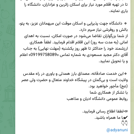
تا در تهیه اقلام مورد نیاز برای اسکان زائرین و عزاداران، دانشگاه را 
🔹 دانشگاه جهت پذیرایی و اسکان موقت این میهمانان عزیز، به پتو، 
از شما بزرگواران تقاضا می‌شود در صورت امکان، نسبت به اهدای 
امانی (به مدت سه روز) این اقلام اقدام فرمایید. لطفاً همکاری 
ارزشمند خود را حداکثر تا ظهر روز یکشنبه (مهلت نهایی) به جناب 
آقای دکتر مجید مسعودی به شماره تماس «09199758089» اعلام 
🔹این خدمت صادقانه، مصداق بارز همدلی و یاوری در راه مقدس 
ولایت است و بی‌گمان در پیشگاه خداوند متعال و حضرت ولی عصر 
👇👇 

@adyanuni