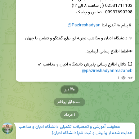
📱پیام به آیدی ایتا 
@Pazireshadyan
⭕️ کانال اطلاع رسانی پذیرش دانشگاه ادیان و مذاهب ↙️   

@pazireshadyanmazaheb
1
۹:۴
۳۰ تیر
۳۰ تیر
سنجاق پیغام
۱ مرداد
معاونت آموزشی و تحصیلات تکمیلی دانشگاه ادیان و مذاهب
هدایت شده از
پذیرش و ثبت نام(دانشگاه ادیان)