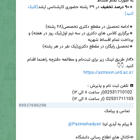
🔹
۹۰ درصد تخفیف
 در ۳۹ رشته حضوری کارشناسی ارشد
(کلیک 
کنید)
🔸برگزاری کلاس های دکتری در سه ترم اول(یک روز در هفته) و 
✍️از طریق لینک زیر برای ثبت‌نام و مطالعه دفترچه راهنما اقدام 
کنید. 👇👇

https://azmoon.urd.ac.ir/
02531711103 (از ساعت ۸ الی ۱۲)

09937690298
📱پیام به آیدی ایتا 
@Pazireshadyan