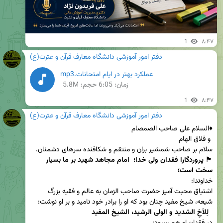
1
۸:۴۷
دفتر امور آموزشی دانشگاه معارف قرآن و عترت(ع)
عملکرد بهتر در ایام امتحانات.mp3
زمان:
6:05
حجم: 5.8M
1
۸:۴۷
دفتر امور آموزشی دانشگاه معارف قرآن و عترت(ع)
🏴 
پروردگارا فقدان ولی خدا؛  امام مجاهد شهید بر ما بسیار 
سخت است؛ 
اشتیاق محبت آمیز حضرت صاحب الزمان به عالم و فقیه بزرگ 
شیعه، شیخ مفید چنان بود که او را برادر خود نامید و بر او نوشت:

  لِلاَخِ السّدید و الولی الرشید، الشیخ المفید 