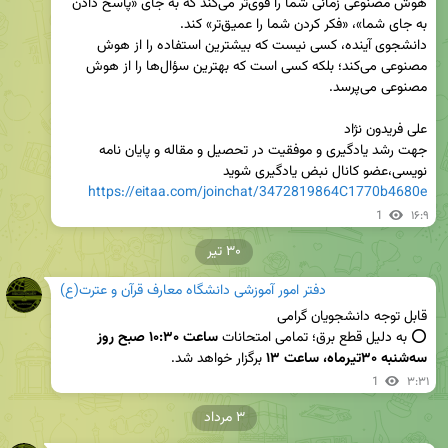
هوش مصنوعی زمانی شما را قوی‌تر می‌کند که به جای «پاسخ دادن 
دانشجوی آینده، کسی نیست که بیشترین استفاده را از هوش 
مصنوعی می‌کند؛ بلکه کسی است که بهترین سؤال‌ها را از هوش 
جهت رشد یادگیری و موفقیت در تحصیل و مقاله و پایان نامه 
نویسی،عضو کانال نبض یادگیری شوید

https://eitaa.com/joinchat/3472819864C1770b4680e
1
۱۶:۹
۳۰ تیر
دفتر امور آموزشی دانشگاه معارف قرآن و عترت(ع)
⭕️ به دلیل قطع برق؛ تمامی امتحانات 
ساعت ۱۰:۳۰ صبح روز 
سه‌شنبه ۳۰تیرماه، ساعت ۱۳ 
برگزار خواهد شد.
1
۳:۳۱
۳ مرداد