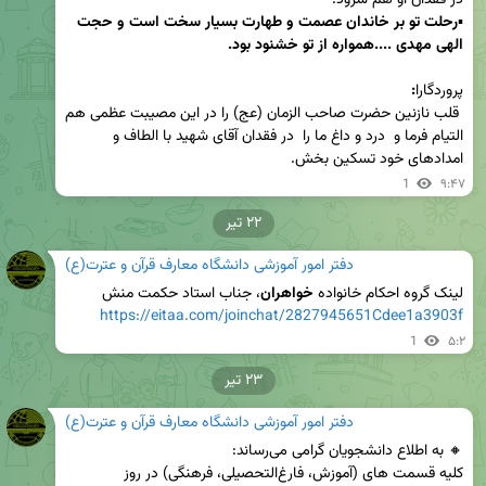
▪️
رحلت تو بر خاندان عصمت و طهارت بسیار سخت است و حجت 
الهی مهدی ....همواره از تو خشنود بود.
پروردگارا
:
 قلب نازنین حضرت صاحب الزمان (عج) را در این مصیبت عظمی هم 
التیام فرما و  درد و داغ ما را  در فقدان آقای شهید با الطاف و 
امدادهای خود تسکین بخش.
1
۹:۴۷
۲۲ تیر
دفتر امور آموزشی دانشگاه معارف قرآن و عترت(ع)
لینک گروه احکام خانواده 
خواهران
، جناب استاد حکمت منش 

https://eitaa.com/joinchat/2827945651Cdee1a3903f
1
۵:۲
۲۳ تیر
دفتر امور آموزشی دانشگاه معارف قرآن و عترت(ع)
کلیه قسمت های (آموزش، فارغ‌التحصیلی، فرهنگی) در روز 